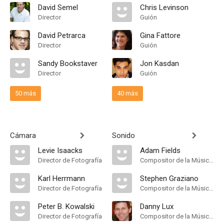
David Semel
Chris Levinson
Director
Guión
David Petrarca
Gina Fattore
Director
Guión
Sandy Bookstaver
Jon Kasdan
Director
Guión
50 más
40 más
Cámara
Sonido
Levie Isaacks
Adam Fields
Director de Fotografía
Compositor de la Música Original
Karl Herrmann
Stephen Graziano
Director de Fotografía
Compositor de la Música Original
Peter B. Kowalski
Danny Lux
Director de Fotografía
Compositor de la Música Original