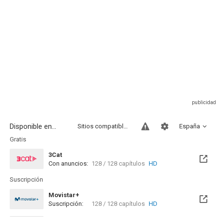
Disponible en...
Sitios compatibles
España
Gratis
3Cat
Con anuncios:
128 / 128 capítulos
HD
Disponible hasta el Jue, 31 Dic 2026 (Quedan 4 meses)
Suscripción
Movistar+
Suscripción:
128 / 128 capítulos
HD
Disponible hasta el Dom, 10 Ene 2027 (Quedan 5 meses)