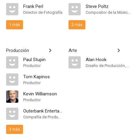
Frank Perl
Steve Poltz
Director de Fotografía
Compositor de la Música Original
1 más
2 más
Producción
Arte
Paul Stupin
Alan Hook
Productor
Diseño de Producción, Assistant Art Director
Tom Kapinos
Productor
Kevin Williamson
Productor
Outerbank Entertainment
Compañía de Produccion
3 más