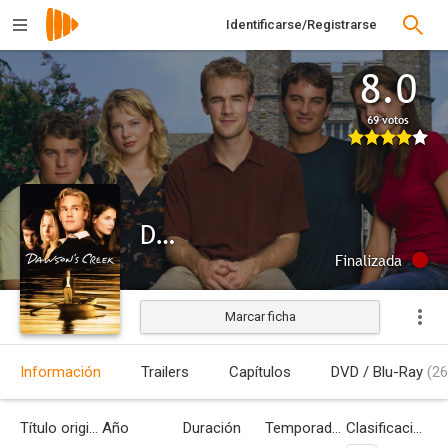
Identificarse/Registrarse
8.0
69 votos
Dawson crece
Finalizada
Marcar ficha
Información
Trailers
Capítulos
DVD / Blu-Ray
(26
Título original
Año
Duración
Temporadas
Clasificación por edades