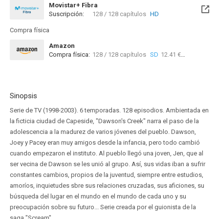
Movistar+ Fibra
Suscripción:
128 / 128 capítulos
HD
Disponible hasta el Dom, 10 Ene 2027 (Quedan 5 meses)
Compra física
Amazon
Compra física:
128 / 128 capítulos
SD
12.41 €
Sinopsis
Serie de TV (1998-2003). 6 temporadas. 128 episodios. Ambientada en
la ficticia ciudad de Capeside, "Dawson's Creek" narra el paso de la
adolescencia a la madurez de varios jóvenes del pueblo. Dawson,
Joey y Pacey eran muy amigos desde la infancia, pero todo cambió
cuando empezaron el instituto. Al pueblo llegó una joven, Jen, que al
ser vecina de Dawson se les unió al grupo. Así, sus vidas iban a sufrir
constantes cambios, propios de la juventud, siempre entre estudios,
amoríos, inquietudes sbre sus relaciones cruzadas, sus aficiones, su
búsqueda del lugar en el mundo en el mundo de cada uno y su
preocupación sobre su futuro... Serie creada por el guionista de la
saga "Scream".