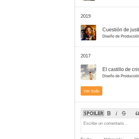
2019
8.2
Cuestión de just
Argo
Diseño de Producció
6.9
2017
7.8
El castillo de cri
Diseño de Producció
Ver todo
Love Happens
6.6