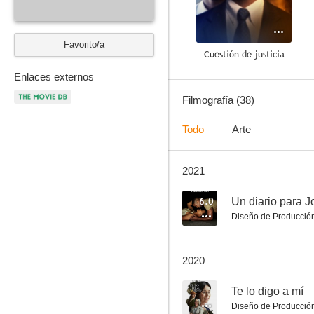
Favorito/a
Cuestión de justicia
7.6
Enlaces externos
Filmografía (38)
Todo
Arte
2021
6.0
Un diario para J
Diseño de Producció
Adiós pequeña, adiós
7.2
2020
--
Te lo digo a mí
Diseño de Producció