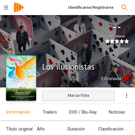
Identificarse/Registrarse
--
Sin valorar
Los ilusionistas
Estrenada
Marcar ficha
Información
Trailers
DVD / Blu-Ray
Noticias
Título original
Año
Duración
Clasificación por edades