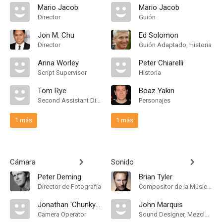
Mario Jacob
Mario Jacob
Director
Guión
Jon M. Chu
Ed Solomon
Director
Guión Adaptado, Historia
Anna Worley
Peter Chiarelli
Script Supervisor
Historia
Tom Rye
Boaz Yakin
Second Assistant Director
Personajes
1 más
1 más
Cámara
Sonido
Peter Deming
Brian Tyler
Director de Fotografía
Compositor de la Música Original
Jonathan 'Chunky' Richmond
John Marquis
Camera Operator
Sound Designer, Mezclador de Re-Grabación de Sonido