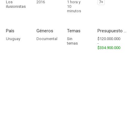
Los
2016
1 hora y
7+
ilusionistas
10
minutos
País
Géneros
Temas
Presupuesto - Ingresos
Uruguay
Documental
Sin
$120.000.000
temas
-
$334.900.000