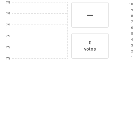
???
10
9
--
???
8
7
???
6
5
???
4
0
3
???
votos
2
1
???