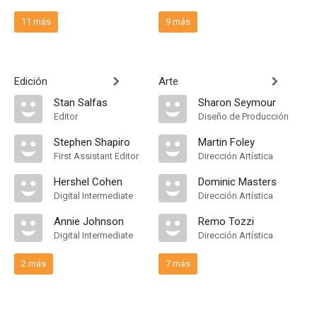
11 más
9 más
Edición
Arte
Stan Salfas
Sharon Seymour
Editor
Diseño de Producción
Stephen Shapiro
Martin Foley
First Assistant Editor
Dirección Artística
Hershel Cohen
Dominic Masters
Digital Intermediate
Dirección Artística
Annie Johnson
Remo Tozzi
Digital Intermediate
Dirección Artística
2 más
7 más