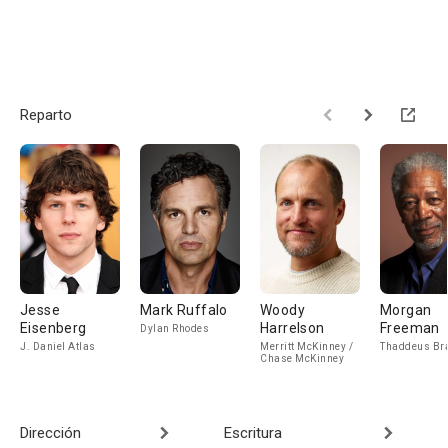
Reparto
Jesse
Mark Ruffalo
Woody
Morgan
Eisenberg
Harrelson
Freeman
Dylan Rhodes
J. Daniel Atlas
Merritt McKinney /
Thaddeus Br
Chase McKinney
Dirección
Escritura