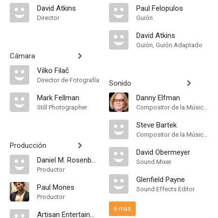
David Atkins
Paul Felopulos
Director
Guión
David Atkins
Guión, Guión Adaptado
Cámara
Vilko Filač
Director de Fotografía
Sonido
Mark Fellman
Danny Elfman
Still Photographer
Compositor de la Música Original
Steve Bartek
Compositor de la Música Original
Producción
David Obermeyer
Daniel M. Rosenberg
Sound Mixer
Productor
Glenfield Payne
Paul Mones
Sound Effects Editor
Productor
6 más
Artisan Entertainment