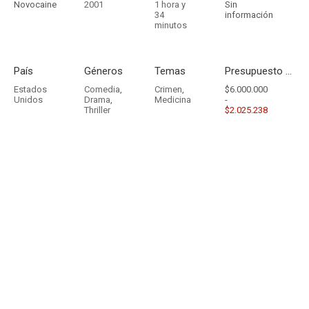
Novocaine
2001
1 hora y
Sin
34
información
minutos
País
Géneros
Temas
Presupuesto - Ingresos
Estados
Comedia
,
Crimen
,
$6.000.000
Unidos
Drama
,
Medicina
-
Thriller
$2.025.238