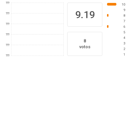
???
10
9
9.19
???
8
7
???
6
5
???
4
8
3
???
votos
2
1
???