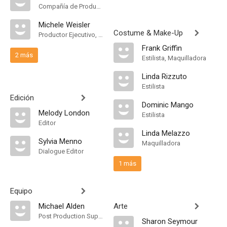
Compañía de Produccion
Michele Weisler
Costume & Make-Up
Productor Ejecutivo, Unidad de Producción
Frank Griffin
2 más
Estilista, Maquilladora
Linda Rizzuto
Estilista
Edición
Dominic Mango
Melody London
Estilista
Editor
Linda Melazzo
Sylvia Menno
Maquilladora
Dialogue Editor
1 más
Equipo
Michael Alden
Arte
Post Production Supervisor
Sharon Seymour