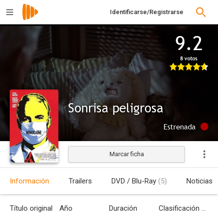
Identificarse/Registrarse
9.2
8 votos
Sonrisa peligrosa
Estrenada
Marcar ficha
Información
Trailers
DVD / Blu-Ray
(5)
Noticias
Título original
Año
Duración
Clasificación por edades