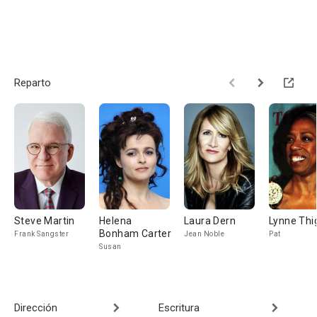
Reparto
Steve Martin
Helena
Laura Dern
Lynne Thi
Bonham Carter
Frank Sangster
Jean Noble
Pat
Susan
Dirección
Escritura