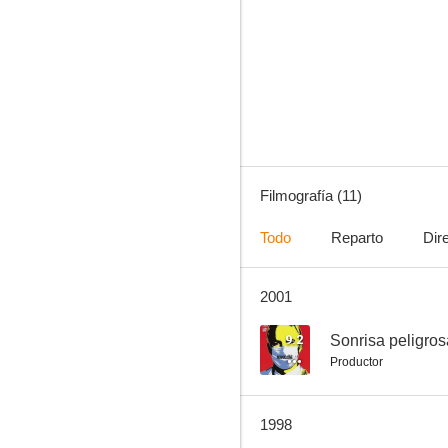
The Quest (En busca de la ciudad perdida)
--
Filmografía (11)
Todo
Reparto
Dir
2001
Más allá de la inocencia
--
9.2
Sonrisa peligros
Productor
1998