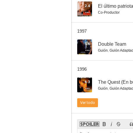
2.4
El último patriot
Co-Productor
The Beat
1997
5.6
Double Team
Guión
,
Guión Adapta
1996
6.3
The Quest (En b
Guión
,
Guión Adapta
Ver todo