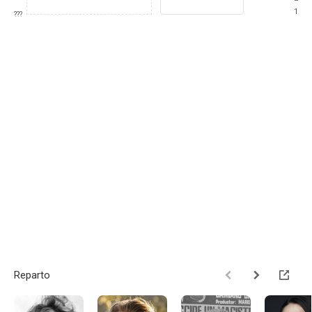
1
???
Reparto