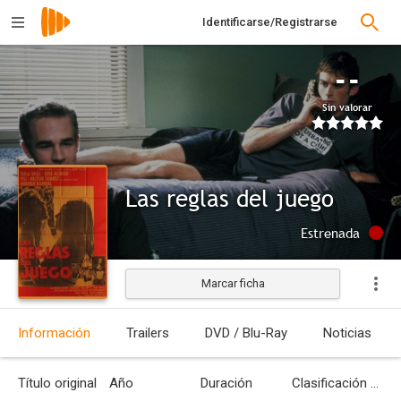
Identificarse/Registrarse
--
Sin valorar
Las reglas del juego
Estrenada
Marcar ficha
Información
Trailers
DVD / Blu-Ray
Noticias
Título original
Año
Duración
Clasificación por edades