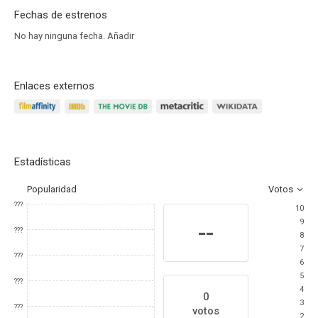
Fechas de estrenos
No hay ninguna fecha.
Añadir
Enlaces externos
Estadísticas
Popularidad
Votos
???
10
9
--
???
8
7
???
6
5
???
4
0
3
???
votos
2