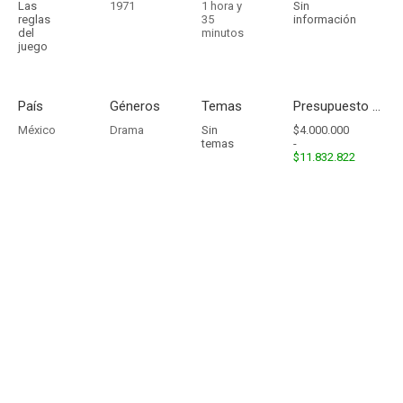
Las
1971
1 hora y
Sin
reglas
35
información
del
minutos
juego
País
Géneros
Temas
Presupuesto - Ingresos
México
Drama
Sin
$4.000.000
temas
-
$11.832.822