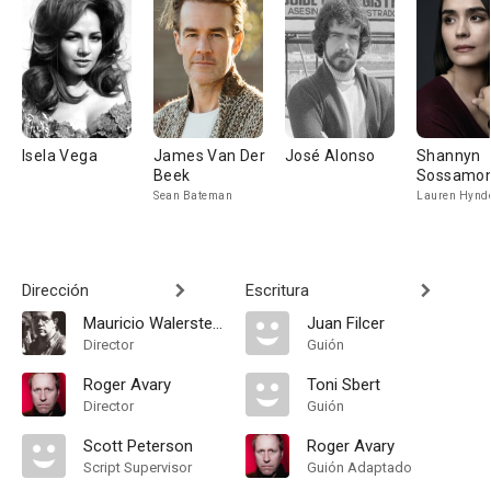
Isela Vega
James Van Der
José Alonso
Shannyn
Beek
Sossamo
Sean Bateman
Lauren Hynd
Dirección
Escritura
Mauricio Walerstein
Juan Filcer
Director
Guión
Roger Avary
Toni Sbert
Director
Guión
Scott Peterson
Roger Avary
Script Supervisor
Guión Adaptado