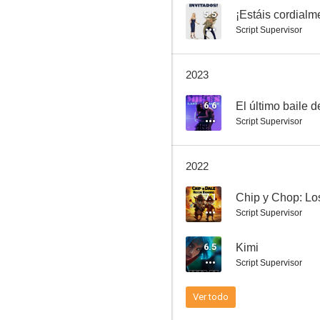
5.5
¡Estáis cordialm
Script Supervisor
Los crímenes de la academia
2023
6.5
6.6
El último baile 
Script Supervisor
2022
7.1
Script Supervisor
Kimi
6.5
Kimi
6.1
Script Supervisor
Ver todo