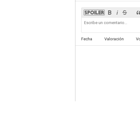
Academia Rushmore
Fecha
Valoración
V
7.8
Stick It ¡Que les den!
7.0