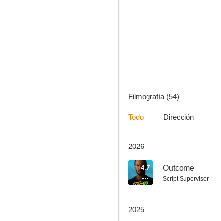
Animales nocturnos
7.1
Filmografía (54)
Todo
Dirección
2026
Chip y Chop: Los guardianes rescatadores
6.7
4.7
Outcome
Script Supervisor
2025