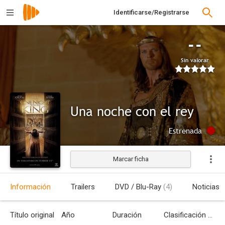
Identificarse/Registrarse
--
Sin valorar
Una noche con el rey
Estrenada
Marcar ficha
Información
Trailers
DVD / Blu-Ray
(4)
Noticias
Título original
Año
Duración
Clasificación por edades