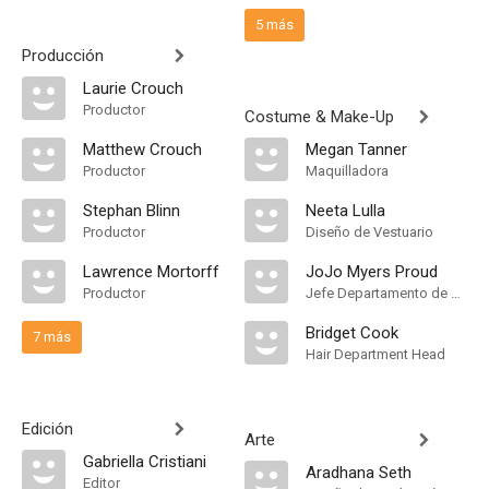
5 más
Producción
Laurie Crouch
Productor
Costume & Make-Up
Matthew Crouch
Megan Tanner
Productor
Maquilladora
Stephan Blinn
Neeta Lulla
Productor
Diseño de Vestuario
Lawrence Mortorff
JoJo Myers Proud
Productor
Jefe Departamento de Maquillaje
Bridget Cook
7 más
Hair Department Head
Edición
Arte
Gabriella Cristiani
Aradhana Seth
Editor