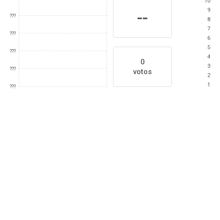
10
9
--
???
8
7
???
6
5
???
4
0
3
???
votos
2
1
???