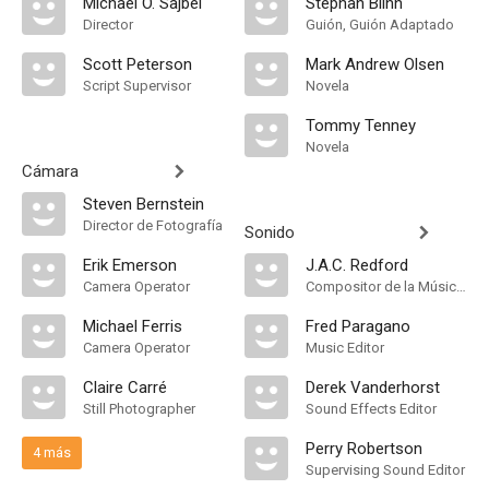
Michael O. Sajbel
Stephan Blinn
Director
Guión, Guión Adaptado
Scott Peterson
Mark Andrew Olsen
Script Supervisor
Novela
Tommy Tenney
Novela
Cámara
Steven Bernstein
Director de Fotografía
Sonido
Erik Emerson
J.A.C. Redford
Camera Operator
Compositor de la Música Original
Michael Ferris
Fred Paragano
Camera Operator
Music Editor
Claire Carré
Derek Vanderhorst
Still Photographer
Sound Effects Editor
Perry Robertson
4 más
Supervising Sound Editor