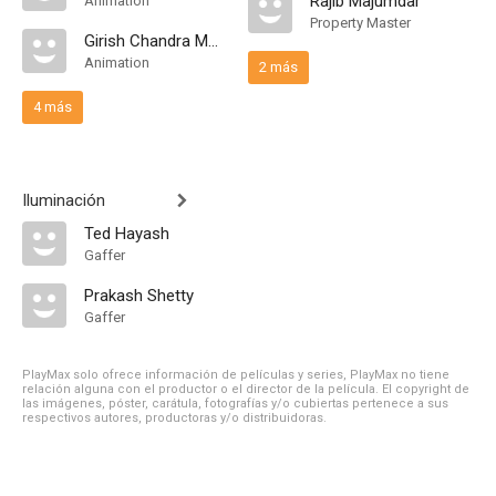
Rajib Majumdar
Animation
Property Master
Girish Chandra Maharana
Animation
2 más
4 más
Iluminación
Ted Hayash
Gaffer
Prakash Shetty
Gaffer
PlayMax solo ofrece información de películas y series, PlayMax no tiene
relación alguna con el productor o el director de la película. El copyright de
las imágenes, póster, carátula, fotografías y/o cubiertas pertenece a sus
respectivos autores, productoras y/o distribuidoras.