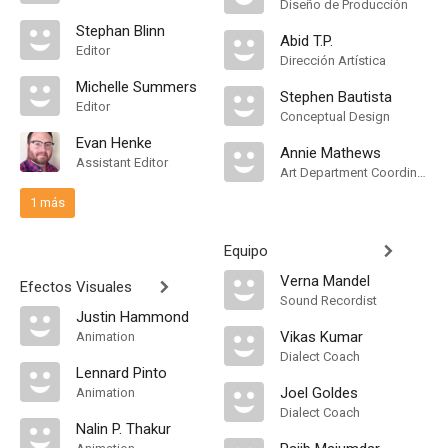
Diseño de Producción
Stephan Blinn
Abid T.P.
Editor
Dirección Artística
Michelle Summers
Stephen Bautista
Editor
Conceptual Design
Evan Henke
Annie Mathews
Assistant Editor
Art Department Coordinator
1 más
Equipo
Verna Mandel
Efectos Visuales
Sound Recordist
Justin Hammond
Vikas Kumar
Animation
Dialect Coach
Lennard Pinto
Joel Goldes
Animation
Dialect Coach
Nalin P. Thakur