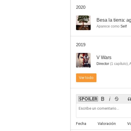
La casa de mi vida
2020
7.1
10
Besa la tierra: a
Aparece como
Self
2019
6.4
V Wars
Director
(
1
capítulo
)
,
The Anomaly
Ver todo
5.8
Fecha
Valoración
V