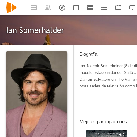
Ian Somerhalder
Biografía
Ian Joseph Somerhalder​ (8 de di
modelo estadounidense. Saltó a
Damon Salvatore en The Vampire
otras series de televisión como L
Mejores participaciones
9.0