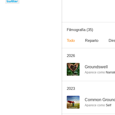
6.4
Filmografía (35)
Todo
Reparto
Dir
2026
El gran torneo
8.2
--
Groundswell
Aparece como
Narrato
2023
--
Common Groun
Aparece como
Self