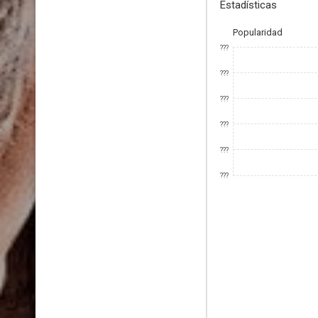
Estadísticas
Popularidad
???
???
???
???
???
???