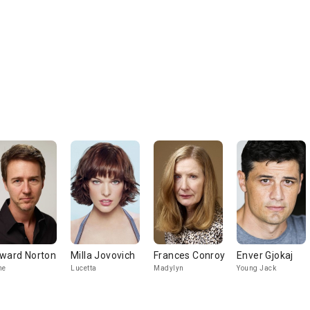
ward Norton
Milla Jovovich
Frances Conroy
Enver Gjokaj
ne
Lucetta
Madylyn
Young Jack