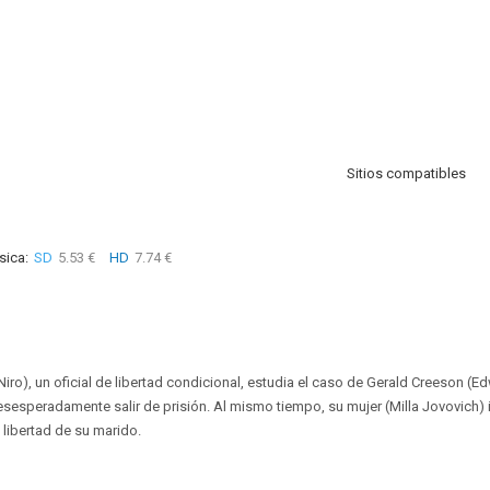
Sitios compatibles
sica:
SD
5.53 €
HD
7.74 €
iro), un oficial de libertad condicional, estudia el caso de Gerald Creeson (E
sesperadamente salir de prisión. Al mismo tiempo, su mujer (Milla Jovovich) i
a libertad de su marido.