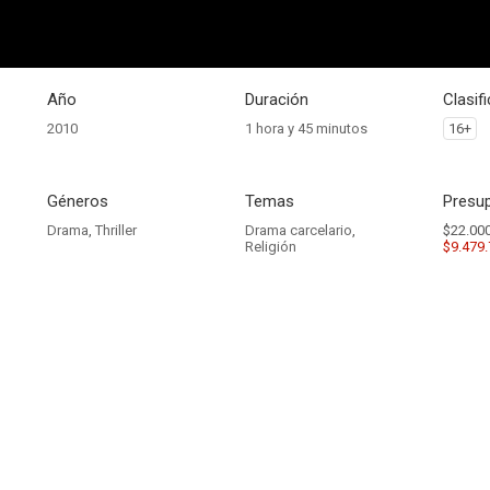
Año
Duración
Clasif
2010
1 hora y 45 minutos
16+
Géneros
Temas
Presup
Drama
,
Thriller
Drama carcelario
,
$22.000
Religión
$9.479