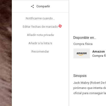
Compartir
Notificarme cuando...
N
Editar fechas de marcado
Añadir nota privada
Disponible en...
Añadir a la lista/s
Compra física
Recomendar
Amazon
Compra fí
Sinopsis
Jack Mabry (Robert De N
pirómano que intenta de
oficial para conseguir l