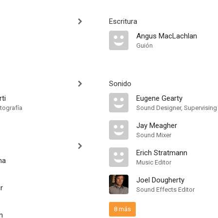
Escritura
Angus MacLachlan
Guión
Sonido
ti
Eugene Gearty
tografía
Sound Designer, Supervising
Jay Meagher
Sound Mixer
Erich Stratmann
ma
Music Editor
Joel Dougherty
r
Sound Effects Editor
8 más
n