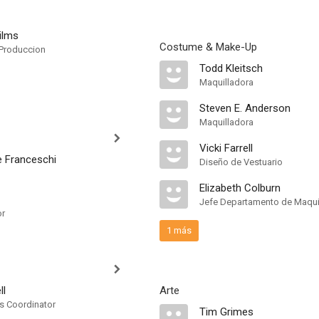
ilms
Costume & Make-Up
Produccion
Todd Kleitsch
Maquilladora
Steven E. Anderson
Maquilladora
Vicki Farrell
e Franceschi
Diseño de Vestuario
Elizabeth Colburn
Jefe Departamento de Maquil
or
1 más
ll
Arte
ts Coordinator
Tim Grimes