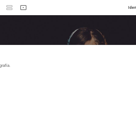
Iden
rafía.