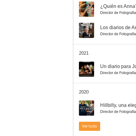
7.7
¿Quién es Anna
Director de Fotografía
Paris Is Burning
6.0
Los diarios de 
Director de Fotografía
7.0
2021
6.0
Un diario para J
Director de Fotografía
2020
Tape (La cinta)
6.9
Hillbilly, una ele
6.3
Director de Fotografía
Ver todo