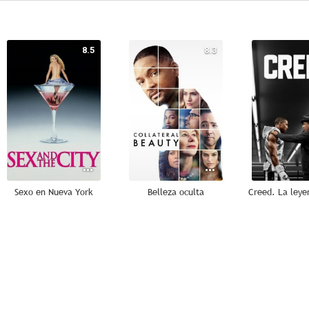
8.5
8.3
Sexo en Nueva York
Belleza oculta
6.0
10