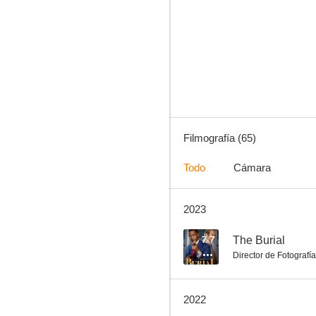
El luchador
8.8
Filmografía (65)
Todo
Cámara
2023
When We Were Kings: Cuando éramos reyes
7.9
7.7
The Burial
Director de Fotografía
2022