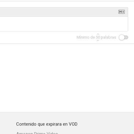
a Jordan
We Steal Secrets: The Story of WikiLeaks
Gonzo: Vida y hazañas del Dr. Hunter S. Thompson
Mínimo de
50
palabras
--
--
--
Mr. Dynamite: The Rise of James Brown
Finding Fela
Un buen trabajo: historias del cuerpo de bomberos de Nueva York
--
--
--
Contenido que expirara en VOD