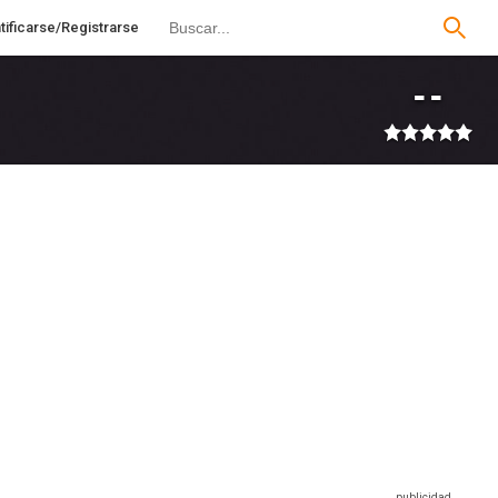
tificarse/Registrarse
--