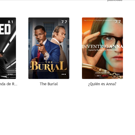
8.1
7.7
7.7
Creed. La leyenda de Rocky
The Burial
¿Quién es Anna?
10
9.0
9.0