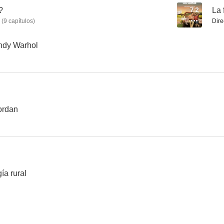
?
7.2
La 
(
9
capítulos
)
Dire
Happiness
El escándalo Ted Kennedy
Crum
Andy Warhol
6.9
6.9
ordan
Así es el amor
Hillbilly, una elegía rural
Dirty M
gía rural
6.2
6.0