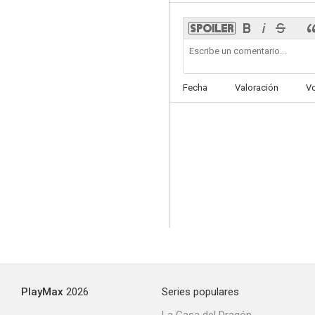
No Direction Home: Bob Dylan
Fecha
Valoración
V
6.0
El riesgo del vértigo
--
PlayMax
2026
Series populares