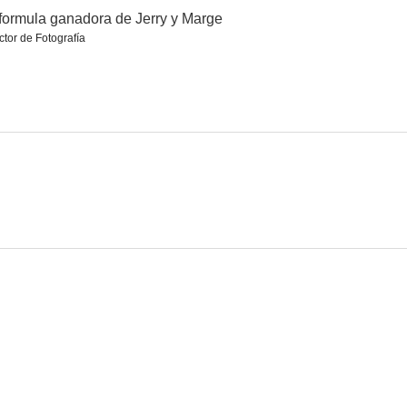
formula ganadora de Jerry y Marge
ctor de Fotografía
b
La formula ganadora de Jerry y Marge
Enron, los tipos que estafaron a América
6.6
6.5
6.4
oney
Love, Marilyn
Mi cena con Hervé
6.0
6.0
6.0