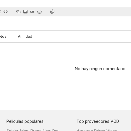
La cocina del infierno
Los diarios de Andy Warhol
Un diario par
otos
Afinidad
5.6
1.0
No hay ningun comentario.
Stone
Planeta en peligro
--
--
Peliculas populares
Top proveedores VOD