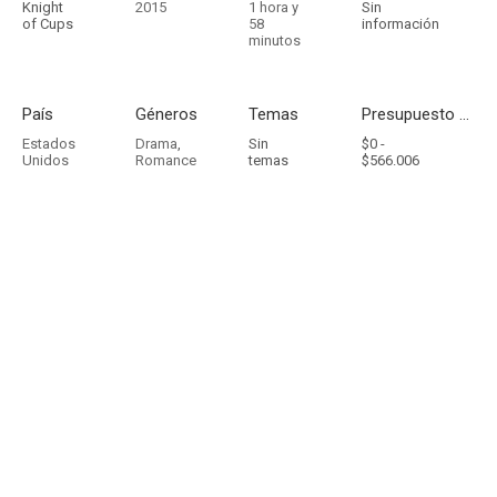
Knight
2015
1 hora y
Sin
of Cups
58
información
minutos
País
Géneros
Temas
Presupuesto - Ingresos
Estados
Drama
,
Sin
$0 -
Unidos
Romance
temas
$566.006