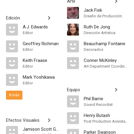
Arte
Jack Fisk
Diseño de Producción
Edición
A.J. Edwards
Ruth De Jong
Editor
Dirección Artística
Geoffrey Richman
Beauchamp Fontaine
Editor
Decorados
Keith Fraase
Conner McKinley
Editor
Art Department Coordinator
Mark Yoshikawa
Editor
Equipo
8 más
Phil Barrie
Sound Recordist
Henry Butash
Efectos Visuales
Post Production Assistant
Jamison Scott Goei
Parker Swanson