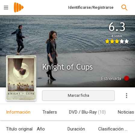
Identificarse/Registrarse
6.3
8 votos
Knight of Cups
Estrenada
Marcar ficha
Información
Trailers
DVD / Blu-Ray
(10)
Noticias
Título original
Año
Duración
Clasificación por edades