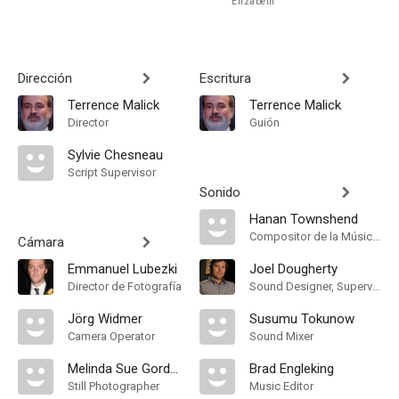
Elizabeth
Dirección
Escritura
Terrence Malick
Terrence Malick
Director
Guión
Sylvie Chesneau
Script Supervisor
Sonido
Hanan Townshend
Compositor de la Música Original
Cámara
Emmanuel Lubezki
Joel Dougherty
Director de Fotografía
Sound Designer, Supervising Sound Editor, Mezclador de Re-Grabación de Sonido
Jörg Widmer
Susumu Tokunow
Camera Operator
Sound Mixer
Melinda Sue Gordon
Brad Engleking
Still Photographer
Music Editor