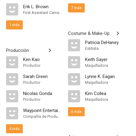
Erik L. Brown
7 más
First Assistant Camera
1 más
Costume & Make-Up
Patricia DeHaney
Estilista
Producción
Ken Kao
Keith Sayer
Productor
Maquilladora
Sarah Green
Lynne K. Eagan
Productor
Maquilladora
Nicolas Gonda
Kim Collea
Productor
Maquilladora
Waypoint Entertainment
6 más
Compañía de Produccion
4 más