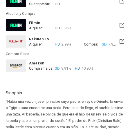
Suscripción:
HD
Disponible hasta el Lun, 01 Feb 2027 (Quedan 5 meses)
Alquiler y Compra
Filmin
Alquiler:
HD
3.95 €
Disponible hasta el Lun, 01 Feb 2027 (Quedan 5 meses)
Rakuten TV
Alquiler:
HD
2.99 €
Compra:
SD
7.99 €
HD
8
Compra física
Amazon
Compra física:
SD
9.91 €
HD
10.90 €
Sinopsis
"Había una vez un joven príncipe cuyo padre, el rey de Oriente, lo envia
a Egipto para encontrar una perla. Pero cuando llega, el pueblo le sirve
una taza. Al beberla, se olvida de que era el hijo de un rey, se olvida de
la perla y cae en un profundo sueño." El padre de Rick (Christian Bale)
solía leerle esta historia cuando era un niño. En la actualidad, siendo