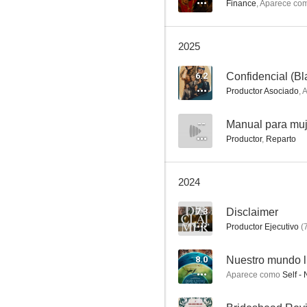
Finance
,
Aparece co
7.8
2025
6.2
Confidencial (Bl
Productor Asociado
,
A
--
Productor
,
Reparto
El Hobbit: La desolación de Smaug
7.7
2024
7.3
Disclaimer
Productor Ejecutivo
(
8.0
Nuestro mundo l
Aparece como
Self - 