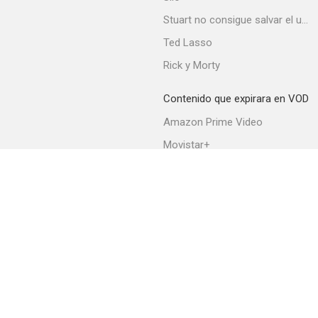
Stuart no consigue salvar el universo
Malas lenguas
Ted Lasso
--
Rick y Morty
Contenido que expirara en VOD
Amazon Prime Video
Movistar+
Netflix
Filmin
Cómo entrenar a tu dragón 2
HBO Max
--
Acerca de PlayMax
Apps
API
Términos y Condiciones