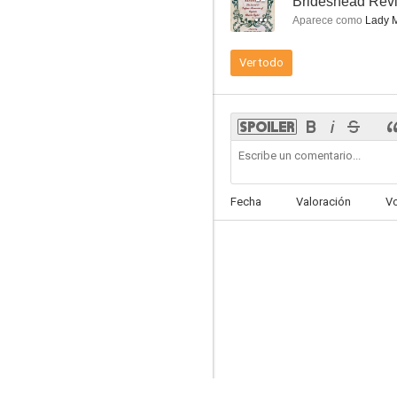
--
Brideshead Revi
Thor: Ragnarok
Aparece como
Lady M
7.4
Ver todo
Fecha
Valoración
V
Cenicienta
7.3