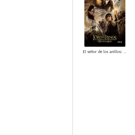
El señor de los anillos: El retorno del rey
8.8
Los Simpson
8.0