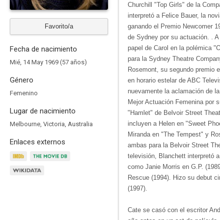
Churchill "Top Girls" de la Com
interpretó a Felice Bauer, la no
Favorito/a
ganando el Premio Newcomer 199
de Sydney por su actuación. . A 
papel de Carol en la polémica 
Fecha de nacimiento
para la Sydney Theatre Company,
Mié, 14 May 1969 (57 años)
Rosemont, su segundo premio e
Género
en horario estelar de ABC Televi
nuevamente la aclamación de la 
Femenino
Mejor Actuación Femenina por su
Lugar de nacimiento
"Hamlet" de Belvoir Street Thea
incluyen a Helen en "Sweet Ph
Melbourne, Victoria, Australia
Miranda en "The Tempest" y Ros
Enlaces externos
ambas para la Belvoir Street T
televisión, Blanchett interpretó
como Janie Morris en G.P. (1989
Rescue (1994). Hizo su debut c
(1997).
Cate se casó con el escritor An