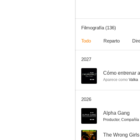
Filmografía (136)
Todo
Reparto
Dir
2027
El juego del calamar
7.9
--
Cómo entrenar a
Aparece como
Valka
2026
--
Alpha Gang
Productor
,
Compañía 
Carol
--
The Wrong Girls