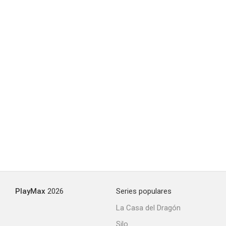
Almas perdidas
5.2
La cena
4.4
PlayMax
2026
Series populares
La Casa del Dragón
Silo