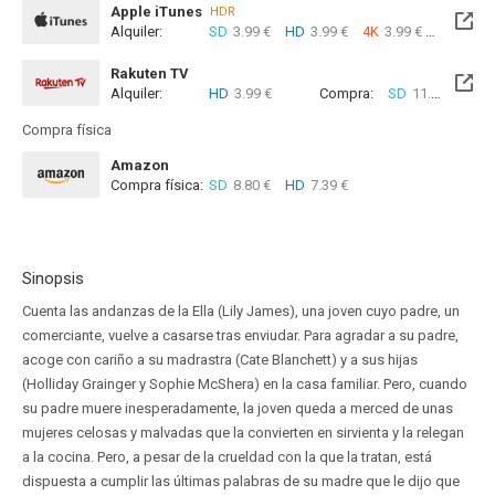
Apple iTunes
HDR
Alquiler:
SD
3.99 €
HD
3.99 €
4K
3.99 €
Com
Rakuten TV
Alquiler:
HD
3.99 €
Compra:
SD
11.99 €
HD
Compra física
Amazon
Compra física:
SD
8.80 €
HD
7.39 €
Sinopsis
Cuenta las andanzas de la Ella (Lily James), una joven cuyo padre, un
comerciante, vuelve a casarse tras enviudar. Para agradar a su padre,
acoge con cariño a su madrastra (Cate Blanchett) y a sus hijas
(Holliday Grainger y Sophie McShera) en la casa familiar. Pero, cuando
su padre muere inesperadamente, la joven queda a merced de unas
mujeres celosas y malvadas que la convierten en sirvienta y la relegan
a la cocina. Pero, a pesar de la crueldad con la que la tratan, está
dispuesta a cumplir las últimas palabras de su madre que le dijo que