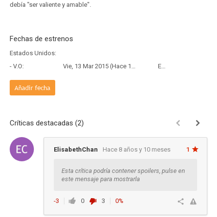
debía "ser valiente y amable".
Fechas de estrenos
Estados Unidos:
- V.O:
Vie, 13 Mar 2015 (Hace 11 años y 4 meses)
Estreno
Añadir fecha
Críticas destacadas (2)
ElisabethChan
Hace 8 años y 10 meses
1
Esta crítica podría contener spoilers, pulse en
este mensaje para mostrarla
-3
0
3
0%
Ver respuestas