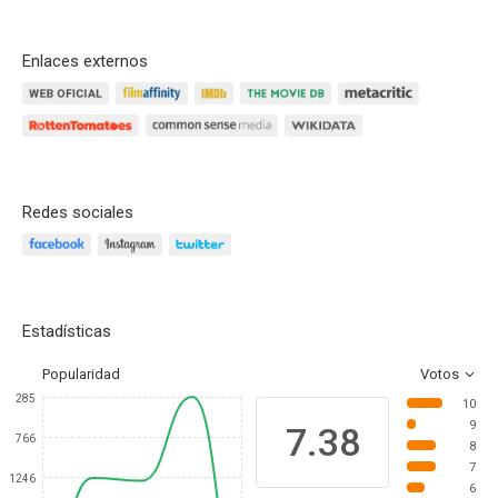
Enlaces externos
Redes sociales
Estadísticas
Popularidad
Votos
285
10
9
7.38
766
8
7
1246
6