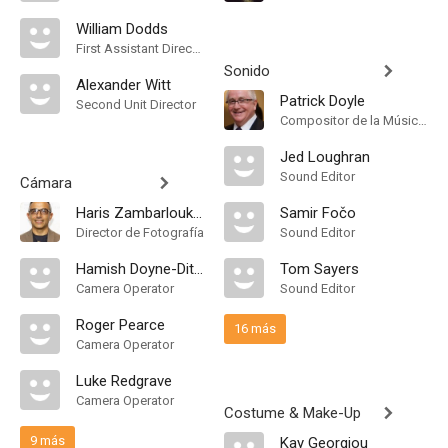
William Dodds
First Assistant Director
Sonido
Alexander Witt
Patrick Doyle
Second Unit Director
Compositor de la Música Original, Orquestador
Jed Loughran
Sound Editor
Cámara
Haris Zambarloukos
Samir Fočo
Director de Fotografía
Sound Editor
Hamish Doyne-Ditmas
Tom Sayers
Camera Operator
Sound Editor
Roger Pearce
16 más
Camera Operator
Luke Redgrave
Camera Operator
Costume & Make-Up
9 más
Kay Georgiou