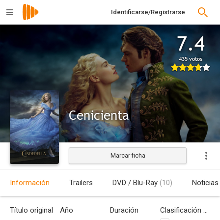
Identificarse/Registrarse
7.4
435 votos
Cenicienta
Marcar ficha
Estrenada
Información
Trailers
DVD / Blu-Ray
(10)
Noticias
Título original
Año
Duración
Clasificación por edades