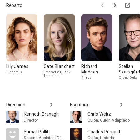
Reparto
Lily James
Cate Blanchett
Richard
Stellan
Madden
Skarsgår
Cinderella
Stepmother, Lady
Tremaine
Prince
Grand Duke
Dirección
Escritura
Kenneth Branagh
Chris Weitz
Director
Guión, Guión Adaptado
Samar Pollitt
Charles Perrault
Second Assistant Director
Guión, Historia