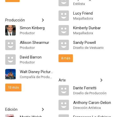
Estilista
Lucy Friend
Maquilladora
Producción
Simon Kinberg
Kimberly Dunbar
Productor
Maquilladora
Allison Shearmur
Sandy Powell
Productor
Diseño de Vestuario
David Barron
8 más
Productor
Walt Disney Pictures
Compañía de Produccion
Arte
13 más
Dante Ferretti
Diseño de Producción
Anthony Caron-Delion
Dirección Artística
Edición