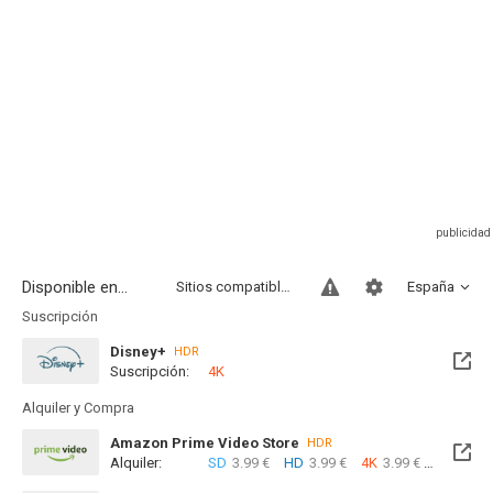
Disponible en...
Sitios compatibles
España
Suscripción
Disney+
HDR
Suscripción:
4K
Alquiler y Compra
Amazon Prime Video Store
HDR
Alquiler:
SD
3.99 €
HD
3.99 €
4K
3.99 €
Com