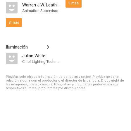
3 más
Warren J.W. Leathem
Animation Supervisor
3 más
Iluminación
Julian White
Chief Lighting Technician
PlayMax solo ofrece información de películas y series, PlayMax no tiene
relación alguna con el productor o el director de la película. El copyright de
las imágenes, póster, carátula, fotografías y/o cubiertas pertenece a sus
respectivos autores, productoras y/o distribuidoras.