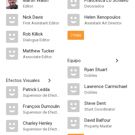
Martin Walsh
Francesca Lo Schiavo
Editor
Decorados
Nick Davis
Helen Xenopoulos
First Assistant Editor
Assistant Art Director
Rob Killick
7 más
Dialogue Editor
Matthew Tucker
Associate Editor
Equipo
Ryan Stuart
Dobles
Efectos Visuales
Lawrence Carmichael
Patrick Ledda
Dobles
Supervisor de Efectos Visuales
Steve Dent
François Dumoulin
Stunt Coordinator
Supervisor de Efectos Visuales
David Balfour
Charley Henley
Property Master
Supervisor de Efectos Visuales