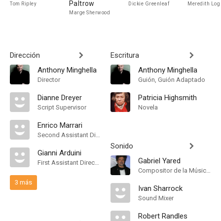
Paltrow
Tom Ripley
Dickie Greenleaf
Meredith Log
Marge Sherwood
Dirección
Escritura
Anthony Minghella
Anthony Minghella
Director
Guión, Guión Adaptado
Dianne Dreyer
Patricia Highsmith
Script Supervisor
Novela
Enrico Marrari
Second Assistant Director
Sonido
Gianni Arduini
Gabriel Yared
First Assistant Director
Compositor de la Música Original
3 más
Ivan Sharrock
Sound Mixer
Robert Randles