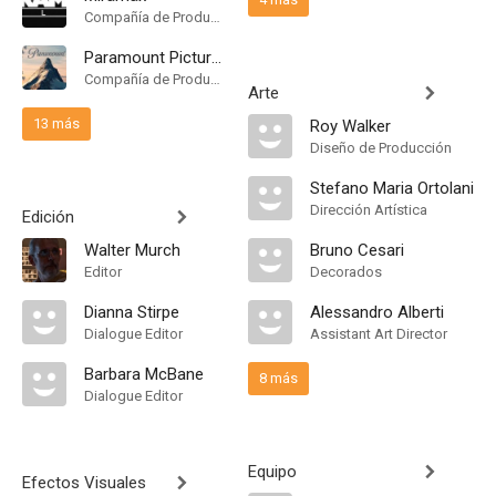
Compañía de Produccion
Paramount Pictures
Compañía de Produccion
Arte
13 más
Roy Walker
Diseño de Producción
Stefano Maria Ortolani
Dirección Artística
Edición
Walter Murch
Bruno Cesari
Editor
Decorados
Dianna Stirpe
Alessandro Alberti
Dialogue Editor
Assistant Art Director
Barbara McBane
8 más
Dialogue Editor
Equipo
Efectos Visuales