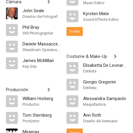
Cámara
Music Editor
John Seale
Kyrsten Mate
Director de Fotografía, "A" Camera Operator
Sound Effects Editor
Phil Bray
9 más
Still Photographer
Daniele Massaccesi
Steadicam Operator, "B" Camera Operator
Costume & Make-Up
James McMillan
Elisabetta De Leonardis
Key Grip
Estilista
Giorgio Gregorini
Estilista
Producción
William Horberg
Alessandra Sampaolo
Productor
Maquilladora
Tom Sternberg
Ann Roth
Productor
Diseño de Vestuario
Miramax
4 más