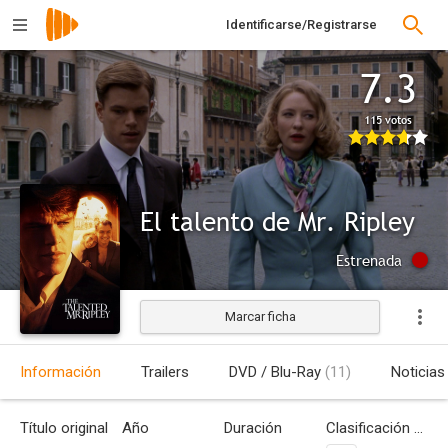
Identificarse/Registrarse
7.3
115 votos
El talento de Mr. Ripley
Estrenada
Marcar ficha
Información
Trailers
DVD / Blu-Ray
(11)
Noticias
Título original
Año
Duración
Clasificación por edades