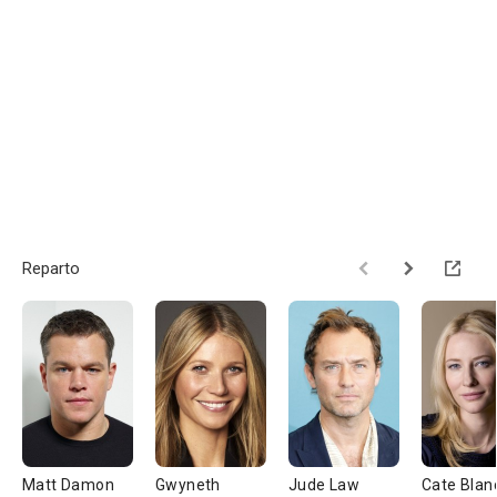
Reparto
Matt Damon
Gwyneth
Jude Law
Cate Blan