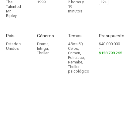
The
1999
2 horas y
12+
Talented
19
Mr.
minutos
Ripley
País
Géneros
Temas
Presupuesto - Ingresos
Estados
Drama
,
Años 50
,
$40.000.000
Unidos
Intriga
,
Celos
,
-
Thriller
Crimen
,
$128.798.265
Policíaco
,
Remake
,
Thriller
psicológico