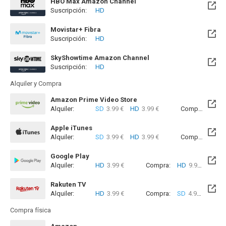
HBO Max Amazon Channel
Suscripción:
HD
Movistar+ Fibra
Suscripción:
HD
Disponible hasta el Vie, 04 Dic 2026 (Quedan 3 meses)
SkyShowtime Amazon Channel
Suscripción:
HD
Alquiler y Compra
Amazon Prime Video Store
Alquiler:
SD
3.99 €
HD
3.99 €
Compra:
SD
4
Apple iTunes
Alquiler:
SD
3.99 €
HD
3.99 €
Compra:
SD
9
Google Play
Alquiler:
HD
3.99 €
Compra:
HD
9.99 €
Rakuten TV
Alquiler:
HD
3.99 €
Compra:
SD
4.99 €
HD
4
Compra física