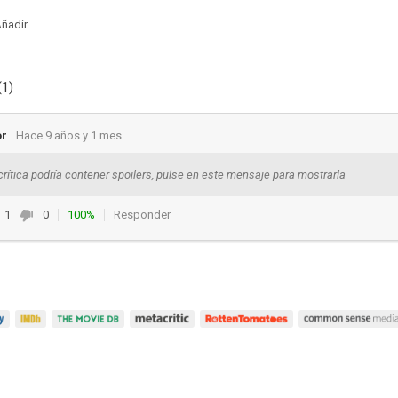
ñadir
(1)
or
Hace 9 años y 1 mes
crítica podría contener spoilers, pulse en este mensaje para mostrarla
1
0
100%
Responder