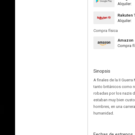
Alquiler:
Rakuten 
Alquiler:
Compra física
Amazon
Compra fí
Sinopsis
A finales de la II Guerr
tanto británicos como n
robadas por los nazis d
estaban muy bien custod
hombres, en una carrera 
humanidad.
Fechas de estrenos