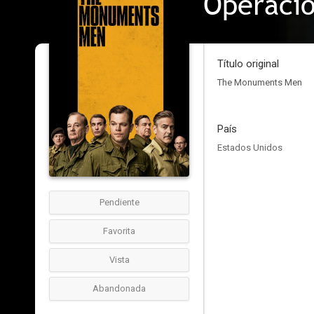
Operaci
Título original
The Monuments Men
País
Estados Unidos
Pendiente
Favorita
Vista
Abandonada