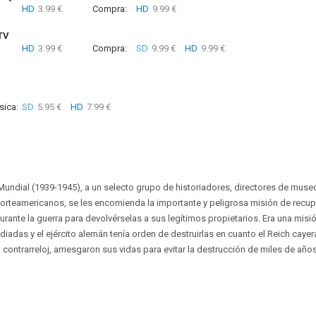
HD
3.99 €
Compra:
HD
9.99 €
TV
HD
3.99 €
Compra:
SD
9.99 €
HD
9.99 €
sica:
SD
5.95 €
HD
7.99 €
a Mundial (1939-1945), a un selecto grupo de historiadores, directores de museo
orteamericanos, se les encomienda la importante y peligrosa misión de recupe
urante la guerra para devolvérselas a sus legítimos propietarios. Era una misi
iadas y el ejército alemán tenía orden de destruirlas en cuanto el Reich cayer
contrarreloj, arriesgaron sus vidas para evitar la destrucción de miles de años