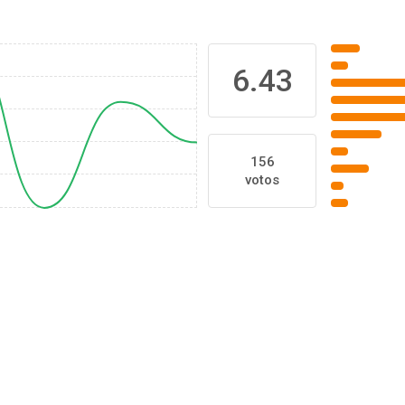
6.43
156
votos