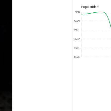
Popularidad
968
1479
1991
2502
3014
3525