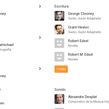
Escritura
oney
George Clooney
Guión, Guión Adaptado
Grant Heslov
Guión, Guión Adaptado
Robert Edsel
amichael
Novela
tografía
Robert M. Edsel
Novela
1 más
oney
v
Sonido
Alexandre Desplat
Compositor de la Música Orig
ken