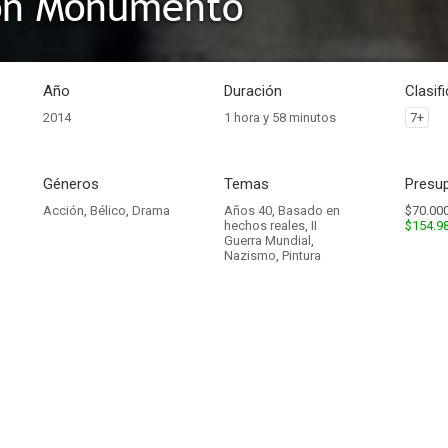
ón Monumento
Año
Duración
Clasif
2014
1 hora y 58 minutos
7+
Géneros
Temas
Presup
Acción
,
Bélico
,
Drama
Años 40
,
Basado en
$70.000
hechos reales
,
II
$154.9
Guerra Mundial
,
Nazismo
,
Pintura