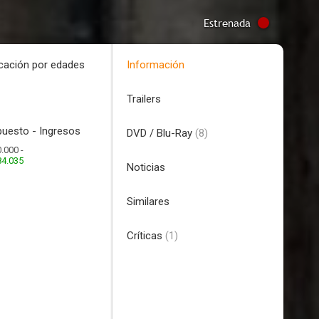
Estrenada
icación por edades
Información
Trailers
uesto - Ingresos
DVD / Blu-Ray
(8)
.000 -
84.035
Noticias
Similares
Críticas
(1)