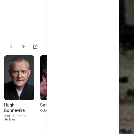
Hugh
Sam Hazeldine
Jean Dujardin
Bob Balab
Bonneville
Colonel Langton
2nd Lt. Jean-Claude
Pvt. Preston Sa
Clermont
2nd Lt. Donald
Jeffries