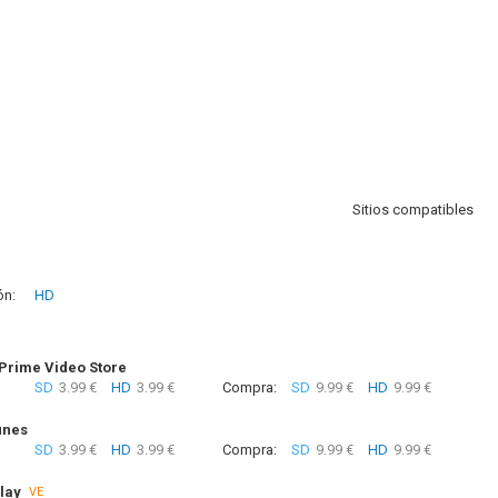
Sitios compatibles
ón:
HD
rime Video Store
SD
3.99 €
HD
3.99 €
Compra:
SD
9.99 €
HD
9.99 €
unes
SD
3.99 €
HD
3.99 €
Compra:
SD
9.99 €
HD
9.99 €
lay
VE