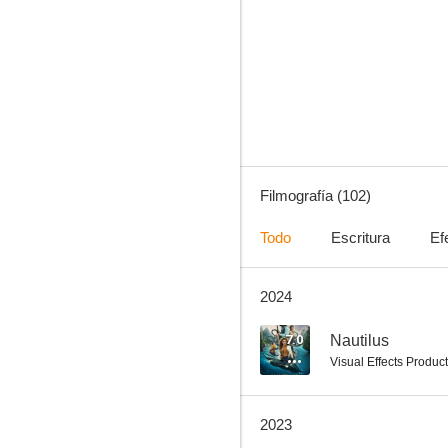
Will
8.2
Filmografía (102)
Todo
Escritura
Ef
2024
Enemigo a las puertas
7.9
7.0
Nautilus
Visual Effects Produ
2023