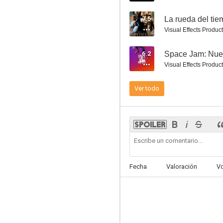
7.5
La rueda del ti
Visual Effects Produ
6.2
Space Jam: Nue
Sweeney Todd: El barbero diabólico de la calle Fleet
Visual Effects Produ
7.7
Ver todo
Fecha
Valoración
V
Sin tiempo para morir
7.6