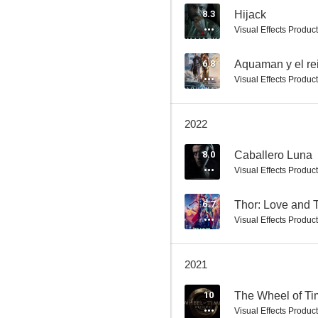
8.3
Hijack
Visual Effects Produ
The Witcher
6.8
Aquaman y el re
Visual Effects Produ
7.8
2022
8.0
Caballero Luna
Visual Effects Produ
6.7
Thor: Love and 
Visual Effects Produ
Troya
7.7
2021
10
The Wheel of Ti
Visual Effects Produ