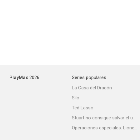
Detective Muncie (In Plain Sight)
7.9
PlayMax
2026
Series populares
La Casa del Dragón
Silo
Michael Collins
Ted Lasso
7.4
Stuart no consigue salvar el universo
Operaciones especiales: Lioness