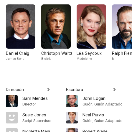
Daniel Craig
Christoph Waltz
Léa Seydoux
Ralph Fie
James Bond
Blofeld
Madeleine
M
Dirección
Escritura
Sam Mendes
John Logan
Director
Guión, Guión Adaptado
Susie Jones
Neal Purvis
Script Supervisor
Guión, Guión Adaptado
Nicoletta Mani
Robert Wade