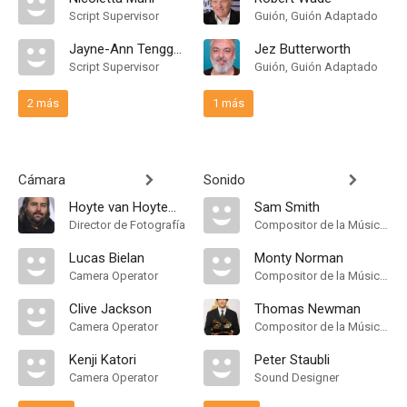
Script Supervisor
Guión, Guión Adaptado
Jayne-Ann Tenggren
Jez Butterworth
Script Supervisor
Guión, Guión Adaptado
2 más
1 más
Cámara
Sonido
Hoyte van Hoytema
Sam Smith
Director de Fotografía
Compositor de la Música Original, Songs, Theme Song Performance
Lucas Bielan
Monty Norman
Camera Operator
Compositor de la Música Original
Clive Jackson
Thomas Newman
Camera Operator
Compositor de la Música Original
Kenji Katori
Peter Staubli
Camera Operator
Sound Designer