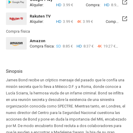
Alquiler:
HD
3.99 €
Compra:
HD
8.99 €
Rakuten TV
Alquiler:
HD
3.99 €
4K
3.99 €
Compra:
SD
1
Compra física
Amazon
Compra física:
SD
8.85 €
HD
8.37 €
4K
19.27 €
Sinopsis
James Bond recibe un críptico mensaje del pasado que le confía una
misión secreta que lo lleva a México D.F. y a Roma, donde conoce a
Lucía Sciarra, la hermosa viuda de un infame criminal. Bond se infiltra
en una reunión secreta y descubre la existencia de una siniestra
organización conocida como SPECTRE. Mientras tanto, en Londres, el
nuevo director del Centro para la Seguridad Nacional cuestiona las
acciones de Bond y pone en duda la importancia del MI6, encabezado
por M. De modo encubierto Bond recluta a dos colaboradores para
que le ayuden a encontrar a Madeleine Swann, la hija de su gran