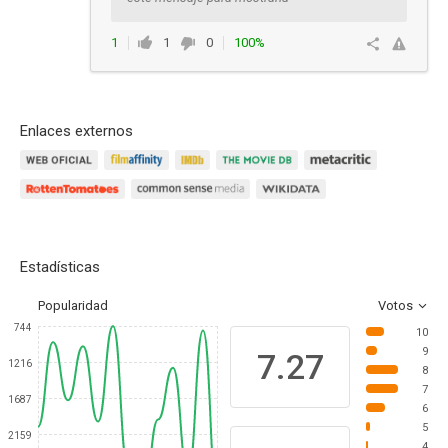
1
1
0
100%
Responder
Enlaces externos
Estadísticas
Popularidad
Votos
744
10
9
7.27
1216
8
7
1687
6
5
2159
4