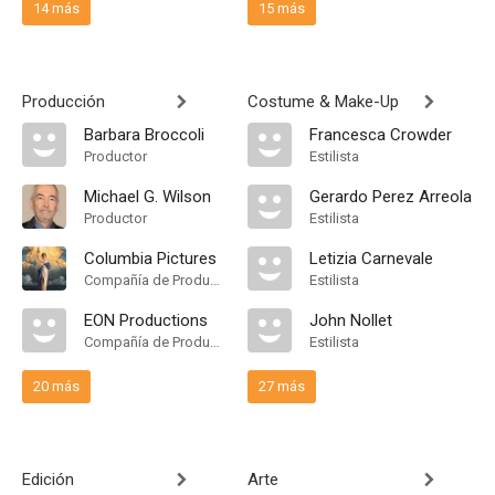
14 más
15 más
Producción
Costume & Make-Up
Barbara Broccoli
Francesca Crowder
Productor
Estilista
Michael G. Wilson
Gerardo Perez Arreola
Productor
Estilista
Columbia Pictures
Letizia Carnevale
Compañía de Produccion
Estilista
EON Productions
John Nollet
Compañía de Produccion
Estilista
20 más
27 más
Edición
Arte