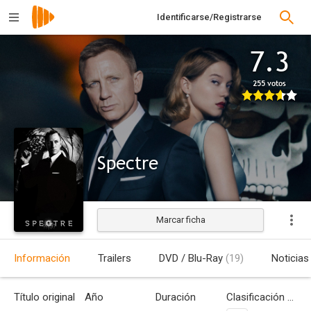
Identificarse/Registrarse
7.3
255 votos
Spectre
Marcar ficha
Estrenada
Información
Trailers
DVD / Blu-Ray
(19)
Noticias
Título original
Año
Duración
Clasificación por edades