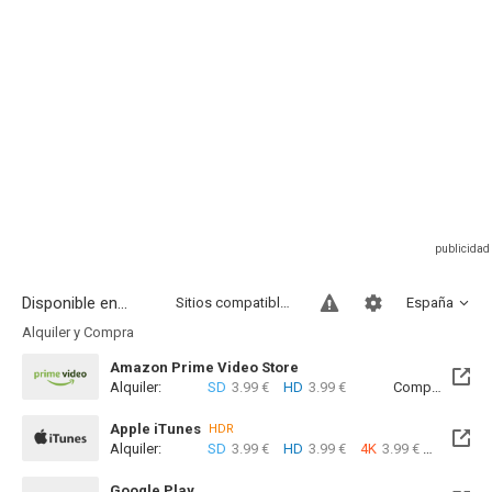
Disponible en...
Sitios compatibles
España
Alquiler y Compra
Amazon Prime Video Store
Alquiler:
SD
3.99 €
HD
3.99 €
Compra:
SD
8
Apple iTunes
HDR
Alquiler:
SD
3.99 €
HD
3.99 €
4K
3.99 €
Com
Google Play