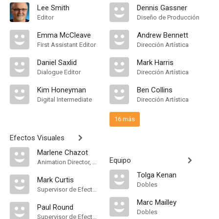
Lee Smith
Dennis Gassner
Editor
Diseño de Producción
Emma McCleave
Andrew Bennett
First Assistant Editor
Dirección Artística
Daniel Saxlid
Mark Harris
Dialogue Editor
Dirección Artística
Kim Honeyman
Ben Collins
Digital Intermediate
Dirección Artística
16 más
Efectos Visuales
Marlene Chazot
Equipo
Animation Director, Animation Technical Director
Tolga Kenan
Mark Curtis
Dobles
Supervisor de Efectos Visuales
Marc Mailley
Paul Round
Dobles
Supervisor de Efectos Visuales