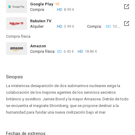
Google Play
VE
Compra:
HD
8.99 €
Rakuten TV
Alquiler:
HD
3.99 €
Compra:
SD
10.99 €
HD
Compra física
Amazon
Compra física:
SD
6.40 €
HD
18.86 €
Sinopsis
La misteriosa desaparición de dos submarinos nucleares exige la
colaboración de los mejores agentes de los servicios secretos
británico y soviético: James Bond y la mayor Amasova. Detrás de todo
se encuentra el magnate Stromberg, que se propone destruir a la
humanidad para fundar una nueva civilización bajo el mar.
Fechas de estrenos