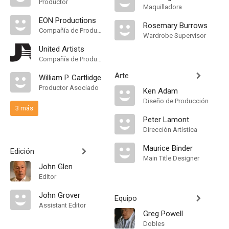
Productor
Maquilladora
EON Productions
Rosemary Burrows
Compañía de Produccion
Wardrobe Supervisor
United Artists
Compañía de Produccion
Arte
William P. Cartlidge
Productor Asociado
Ken Adam
Diseño de Producción
3 más
Peter Lamont
Dirección Artística
Maurice Binder
Edición
Main Title Designer
John Glen
Editor
John Grover
Equipo
Assistant Editor
Greg Powell
Dobles