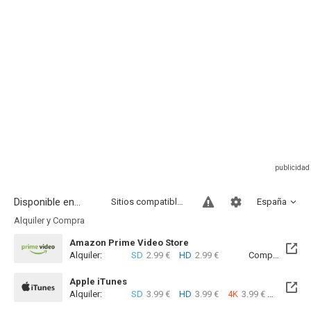
Disponible en...
Sitios compatibles
España
Alquiler y Compra
Amazon Prime Video Store
Alquiler:
SD
2.99 €
HD
2.99 €
Compra:
SD
8
Apple iTunes
Alquiler:
SD
3.99 €
HD
3.99 €
4K
3.99 €
Com