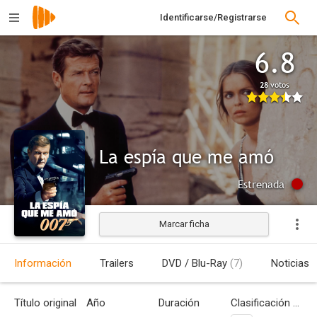
Identificarse/Registrarse
6.8
28 votos
La espía que me amó
Estrenada
Marcar ficha
Información
Trailers
DVD / Blu-Ray
(7)
Noticias
Título original
Año
Duración
Clasificación por edades