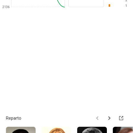
2
1
2136
Reparto