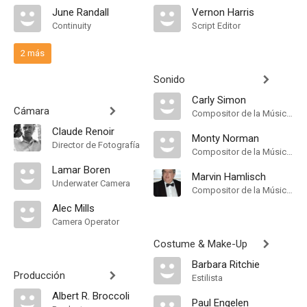
June Randall
Vernon Harris
Continuity
Script Editor
2 más
Sonido
Carly Simon
Cámara
Compositor de la Música Original, Theme Song Performance
Claude Renoir
Monty Norman
Director de Fotografía
Compositor de la Música Original
Lamar Boren
Marvin Hamlisch
Underwater Camera
Compositor de la Música Original
Alec Mills
Camera Operator
Costume & Make-Up
Barbara Ritchie
Producción
Estilista
Albert R. Broccoli
Paul Engelen