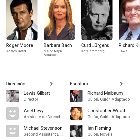
Roger Moore
Barbara Bach
Curd Jürgens
Richard Ki
James Bond
Major Anya
Karl Stromberg
Jaws
Amasova
Dirección
Escritura
Lewis Gilbert
Richard Maibaum
Director
Guión, Guión Adaptado
Ariel Levy
Christopher Wood
Asistente de Dirección
Guión, Guión Adaptado
Michael Stevenson
Ian Fleming
Second Assistant Director
Guión, Novela