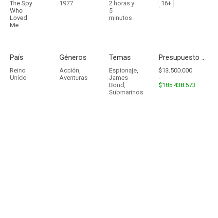
The Spy
1977
2 horas y
16+
Who
5
Loved
minutos
Me
País
Géneros
Temas
Presupuesto - Ingresos
Reino
Acción
,
Espionaje
,
$13.500.000
Unido
Aventuras
James
-
Bond
,
$185.438.673
Submarinos