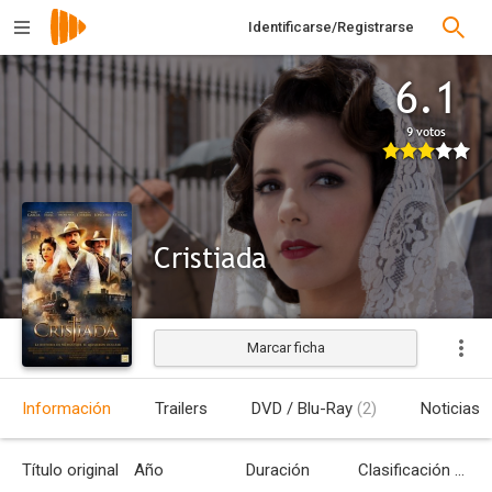
Identificarse/Registrarse
6.1
9 votos
Cristiada
Marcar ficha
Estrenada
Información
Trailers
DVD / Blu-Ray
(2)
Noticias
Título original
Año
Duración
Clasificación por edades