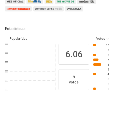
Estadísticas
Popularidad
Votos
???
10
9
6.06
???
8
7
???
6
5
???
4
9
3
???
votos
2
1
???