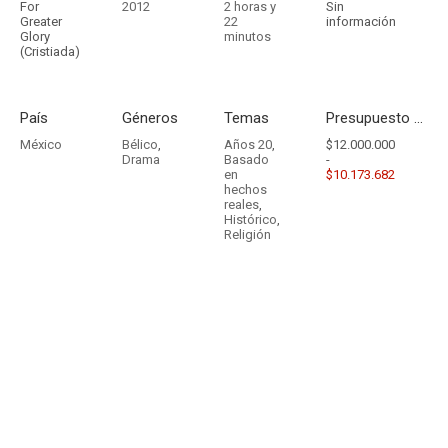
For
2012
2 horas y
Sin
Greater
22
información
Glory
minutos
(Cristiada)
País
Géneros
Temas
Presupuesto - Ingresos
México
Bélico
,
Años 20
,
$12.000.000
Drama
Basado
-
en
$10.173.682
hechos
reales
,
Histórico
,
Religión