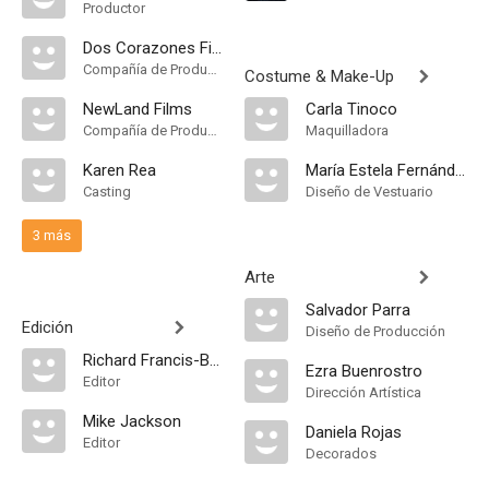
Productor
Dos Corazones Films
Compañía de Produccion
Costume & Make-Up
NewLand Films
Carla Tinoco
Compañía de Produccion
Maquilladora
Karen Rea
María Estela Fernández
Casting
Diseño de Vestuario
3 más
Arte
Salvador Parra
Edición
Diseño de Producción
Richard Francis-Bruce
Ezra Buenrostro
Editor
Dirección Artística
Mike Jackson
Daniela Rojas
Editor
Decorados