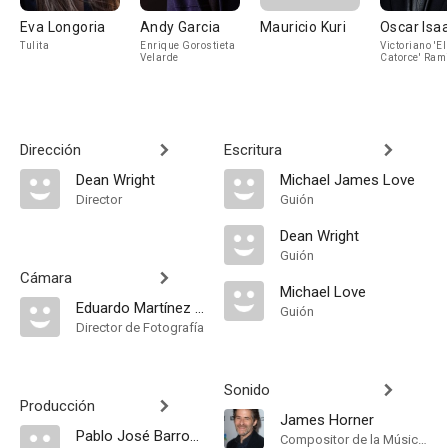
Eva Longoria
Andy Garcia
Mauricio Kuri
Oscar Isa
Tulita
Enrique Gorostieta
Victoriano 'El
Velarde
Catorce' Ram
Dirección
Escritura
Dean Wright
Michael James Love
Director
Guión
Dean Wright
Guión
Cámara
Michael Love
Eduardo Martínez Solares
Guión
Director de Fotografía
Sonido
Producción
James Horner
Pablo José Barroso
Compositor de la Música Original