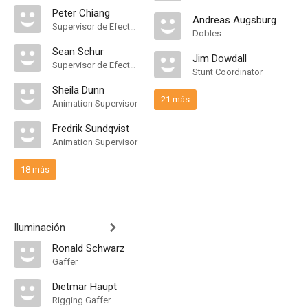
Peter Chiang
Andreas Augsburg
Supervisor de Efectos Visuales
Dobles
Sean Schur
Jim Dowdall
Supervisor de Efectos Visuales
Stunt Coordinator
Sheila Dunn
21 más
Animation Supervisor
Fredrik Sundqvist
Animation Supervisor
18 más
Iluminación
Ronald Schwarz
Gaffer
Dietmar Haupt
Rigging Gaffer