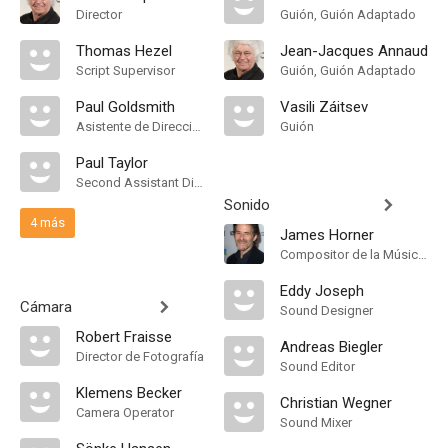
Director
Guión, Guión Adaptado
Thomas Hezel
Jean-Jacques Annaud
Script Supervisor
Guión, Guión Adaptado
Paul Goldsmith
Vasili Záitsev
Asistente de Dirección
Guión
Paul Taylor
Second Assistant Director
Sonido
4 más
James Horner
Compositor de la Música Original, Conductor
Eddy Joseph
Cámara
Sound Designer
Robert Fraisse
Andreas Biegler
Director de Fotografía
Sound Editor
Klemens Becker
Christian Wegner
Camera Operator
Sound Mixer