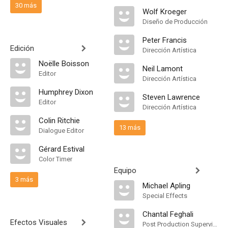
30 más
Wolf Kroeger
Diseño de Producción
Peter Francis
Edición
Dirección Artística
Noëlle Boisson
Neil Lamont
Editor
Dirección Artística
Humphrey Dixon
Steven Lawrence
Editor
Dirección Artística
Colin Ritchie
13 más
Dialogue Editor
Gérard Estival
Color Timer
Equipo
3 más
Michael Apling
Special Effects
Chantal Feghali
Efectos Visuales
Post Production Supervisor