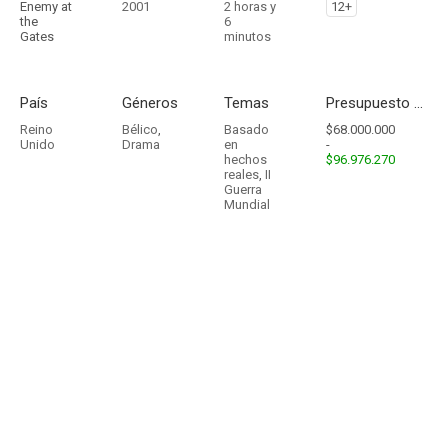
Enemy at
2001
2 horas y
12+
the
6
Gates
minutos
País
Géneros
Temas
Presupuesto - Ingresos
Reino
Bélico
,
Basado
$68.000.000
Unido
Drama
en
-
hechos
$96.976.270
reales
,
II
Guerra
Mundial