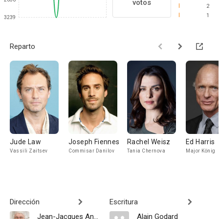
votos
2
1
3239
Reparto
Jude Law
Joseph Fiennes
Rachel Weisz
Ed Harris
Vassili Zaitsev
Commisar Danilov
Tania Chernova
Major König
Dirección
Escritura
Jean-Jacques Annaud
Alain Godard