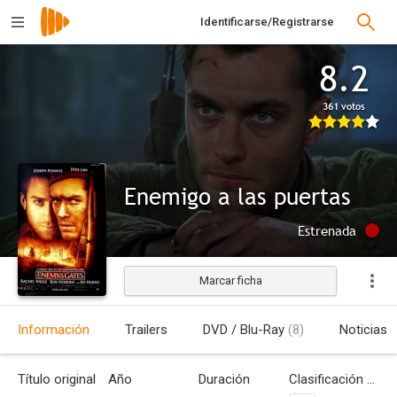
Identificarse/Registrarse
8.2
361 votos
Enemigo a las puertas
Estrenada
Marcar ficha
Información
Trailers
DVD / Blu-Ray
(8)
Noticias
Título original
Año
Duración
Clasificación por edades