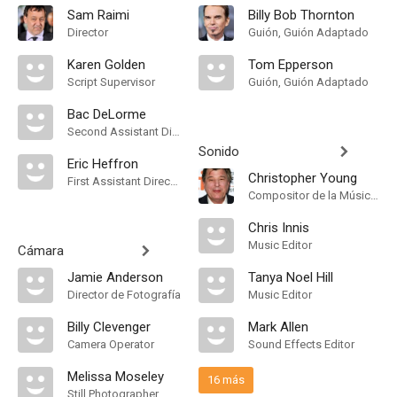
Sam Raimi
Billy Bob Thornton
Director
Guión, Guión Adaptado
Karen Golden
Tom Epperson
Script Supervisor
Guión, Guión Adaptado
Bac DeLorme
Second Assistant Director
Sonido
Eric Heffron
Christopher Young
First Assistant Director
Compositor de la Música Original
Chris Innis
Music Editor
Cámara
Jamie Anderson
Tanya Noel Hill
Director de Fotografía
Music Editor
Billy Clevenger
Mark Allen
Camera Operator
Sound Effects Editor
Melissa Moseley
16 más
Still Photographer