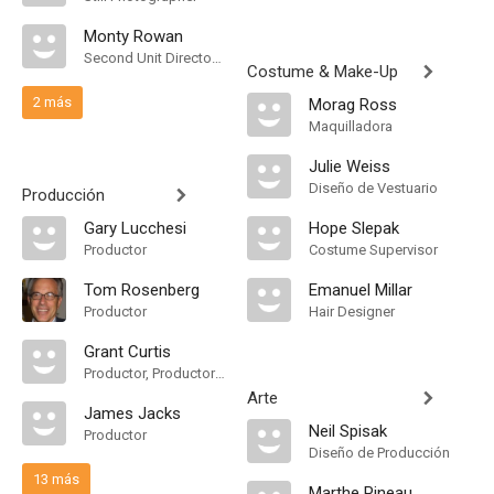
Monty Rowan
Second Unit Director of Photography
Costume & Make-Up
2 más
Morag Ross
Maquilladora
Julie Weiss
Diseño de Vestuario
Producción
Gary Lucchesi
Hope Slepak
Productor
Costume Supervisor
Tom Rosenberg
Emanuel Millar
Productor
Hair Designer
Grant Curtis
Productor, Productor Asociado
Arte
James Jacks
Neil Spisak
Productor
Diseño de Producción
13 más
Marthe Pineau