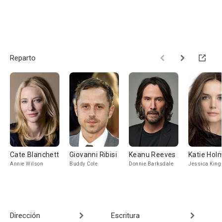
Reparto
Cate Blanchett
Giovanni Ribisi
Keanu Reeves
Katie Hol
Annie Wilson
Buddy Cole
Donnie Barksdale
Jessica King
Dirección
Escritura