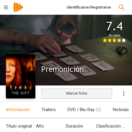
Identificarse/Registrarse
7.4
36 votos
Premonición
Marcar ficha
Estrenada
Información
Trailers
DVD / Blu-Ray
(2)
Noticias
Título original
Año
Duración
Clasificación por edades