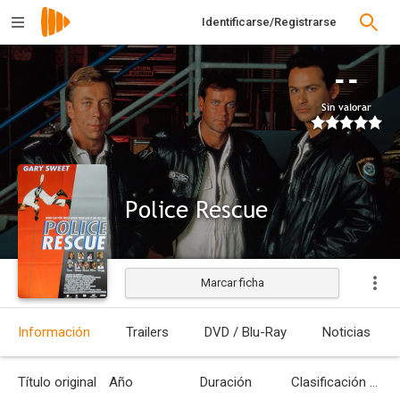
Identificarse/Registrarse
--
Sin valorar
Police Rescue
Marcar ficha
Estrenada
Información
Trailers
DVD / Blu-Ray
Noticias
Título original
Año
Duración
Clasificación por edades