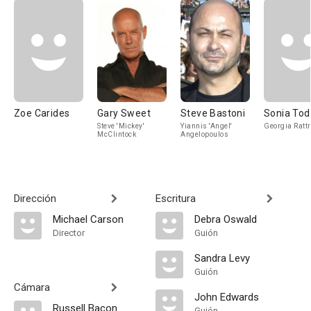
Zoe Carides
Gary Sweet
Steve Bastoni
Sonia Tod
Steve 'Mickey'
Yiannis 'Angel'
Georgia Ratt
McClintock
Angelopoulos
Dirección
Escritura
Michael Carson
Debra Oswald
Director
Guión
Sandra Levy
Guión
Cámara
John Edwards
Russell Bacon
Guión