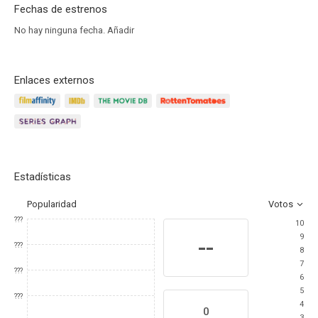
Fechas de estrenos
No hay ninguna fecha.
Añadir
Enlaces externos
Estadísticas
Popularidad
Votos
???
10
9
--
???
8
7
???
6
5
???
4
0
3