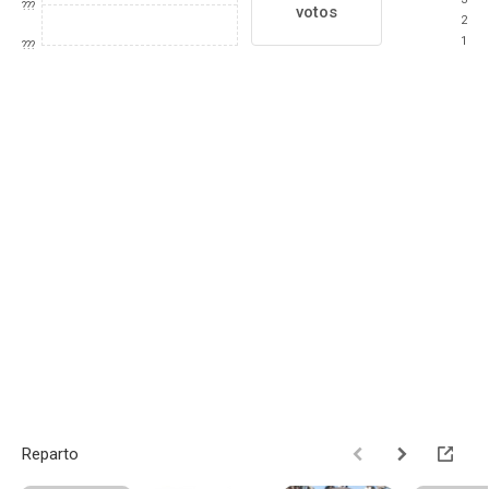
???
votos
2
1
???
Reparto