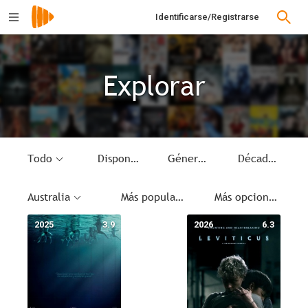
Identificarse/Registrarse
Explorar
Todo
Disponible
Género
Década
Australia
Más populares
Más opciones
2025
3.9
2026
6.3