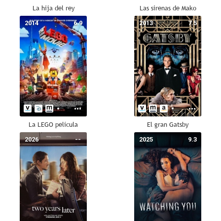
La hija del rey
Las sirenas de Mako
2014
6.9
2013
7.5
La LEGO película
El gran Gatsby
2026
--
2025
9.3