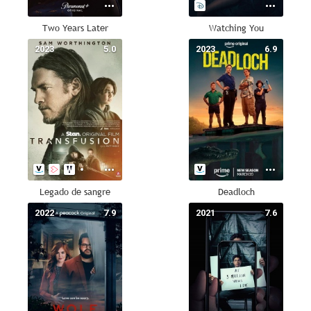
Two Years Later
Watching You
2023
5.0
2023
6.9
Legado de sangre
Deadloch
2022
7.9
2021
7.6