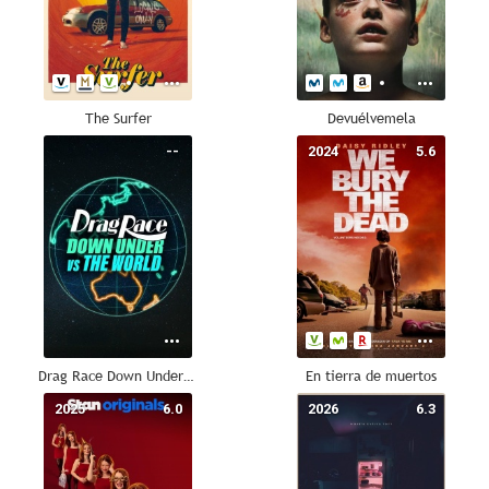
The Surfer
Devuélvemela
--
2024
5.6
Drag Race Down Under vs The World
En tierra de muertos
2025
6.0
2026
6.3