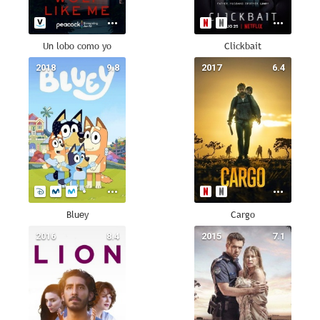
Un lobo como yo
Clickbait
2018
9.8
2017
6.4
Bluey
Cargo
2016
8.4
2015
7.1