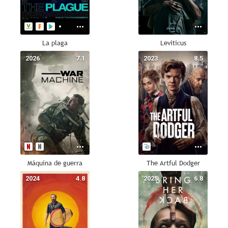
La plaga
Leviticus
2026
7.1
2023
8.5
Máquina de guerra
The Artful Dodger
2024
4.8
2025
6.8