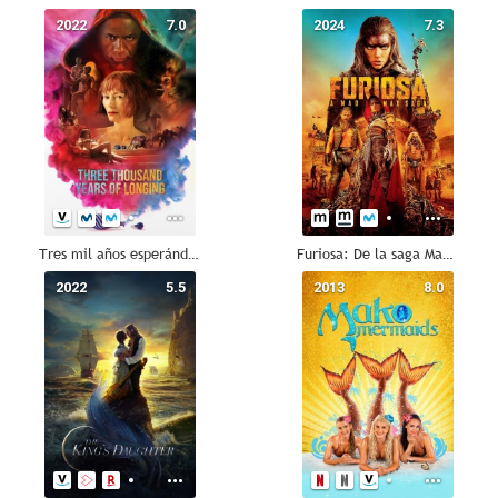
2022
7.0
2024
7.3
Tres mil años esperándote
Furiosa: De la saga Mad Max
2022
5.5
2013
8.0