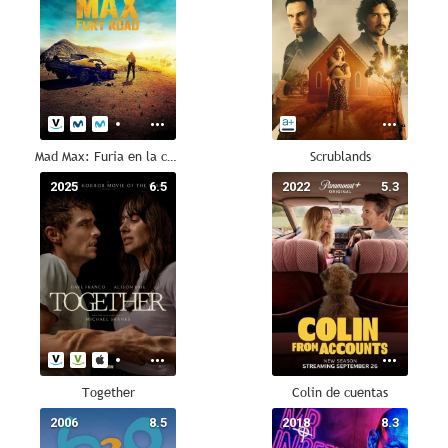
Mad Max: Furia en la carretera
Scrublands
2025
6.5
2022
5.3
Together
Colin de cuentas
2006
8.5
2018
8.3