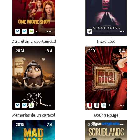
Otra última oportunidad
Insaciable
2024
8.4
2001
8.4
Memorias de un caracol
Moulin Rouge
2015
7.6
2023
--