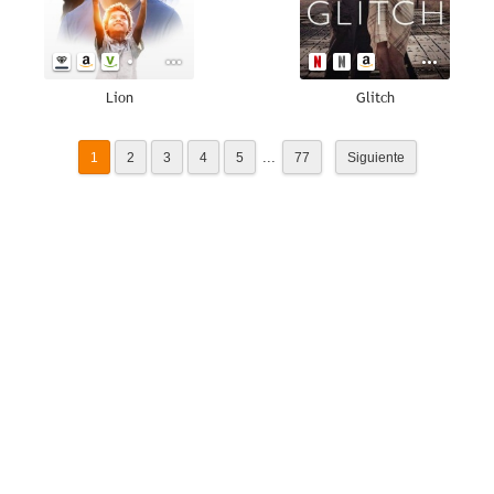
Lion
Glitch
...
1
2
3
4
5
77
Siguiente