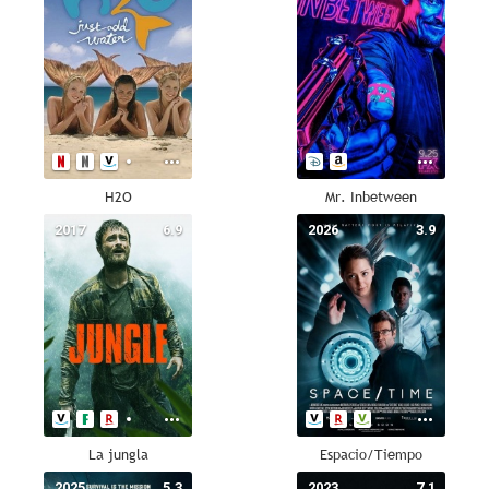
H2O
Mr. Inbetween
2017
6.9
2026
3.9
La jungla
Espacio/Tiempo
2025
5.3
2023
7.1