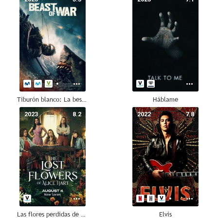
Tiburón blanco: La bestia del mar
Háblame
2023
8.2
2022
7.8
Las flores perdidas de Alice Hart
Elvis