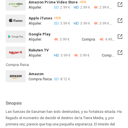
Amazon Prime Video Store
HDR
Alquiler:
SD
2.99 €
HD
2.99 €
4K
2.99 €
Com
Apple iTunes
HDR
Alquiler:
SD
3.99 €
HD
3.99 €
4K
3.99 €
Com
Google Play
Alquiler:
4K
3.99 €
Compra:
4K
4.49 €
Rakuten TV
Alquiler:
HD
3.99 €
4K
3.99 €
Compra:
SD
8
Compra física
Amazon
Compra física:
SD
8.12 €
Sinopsis
Las fuerzas de Saruman han sido destruidas, y su fortaleza sitiada. Ha
llegado el momento de decidir el destino de la Tierra Media, y, por
primera vez, parece que hay una pequeña esperanza. El interés del