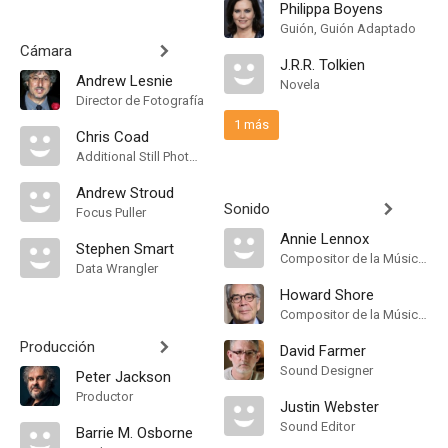
Philippa Boyens
Guión, Guión Adaptado
Cámara
J.R.R. Tolkien
Andrew Lesnie
Novela
Director de Fotografía
1 más
Chris Coad
Additional Still Photographer
Andrew Stroud
Sonido
Focus Puller
Annie Lennox
Stephen Smart
Compositor de la Música Original, Songs
Data Wrangler
Howard Shore
Compositor de la Música Original, Songs
Producción
David Farmer
Sound Designer
Peter Jackson
Productor
Justin Webster
Sound Editor
Barrie M. Osborne