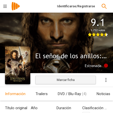
Identificarse/Registrarse
9.1
1.732 votos
El señor de los anillos: El retorno del rey
Estrenada
Marcar ficha
Información
Trailers
DVD / Blu-Ray
(4)
Noticias
Título original
Año
Duración
Clasificación por edades