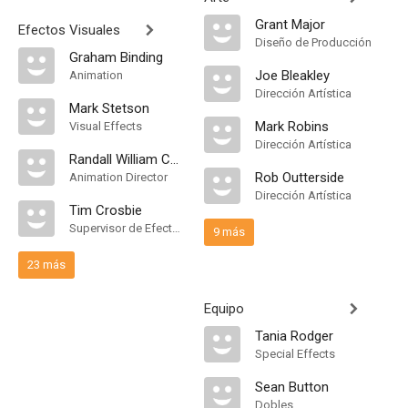
Grant Major
Efectos Visuales
Diseño de Producción
Graham Binding
Joe Bleakley
Animation
Dirección Artística
Mark Stetson
Mark Robins
Visual Effects
Dirección Artística
Randall William Cook
Rob Outterside
Animation Director
Dirección Artística
Tim Crosbie
Supervisor de Efectos Visuales
9 más
23 más
Equipo
Tania Rodger
Special Effects
Sean Button
Dobles