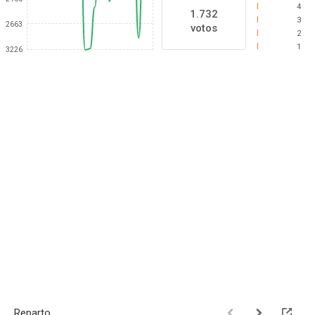
4
1.732
3
2663
votos
2
1
3226
Reparto