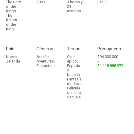
The Lord
2003
3 horas y
12+
of the
21
Rings:
minutos
The
Return
of the
King
País
Géneros
Temas
Presupuesto - Ingresos
Nueva
Acción
,
Cine
$94.000.000
Zelanda
Aventuras
,
épico
,
-
Fantástico
Espada
$1.118.888.979
y
brujería
,
Fantasía
medieval
,
Película
de culto
,
Secuela