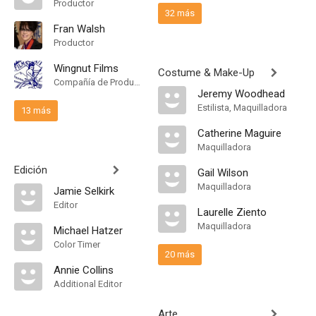
Productor
32 más
Fran Walsh
Productor
Wingnut Films
Costume & Make-Up
Compañía de Produccion
Jeremy Woodhead
Estilista, Maquilladora
13 más
Catherine Maguire
Maquilladora
Edición
Gail Wilson
Maquilladora
Jamie Selkirk
Editor
Laurelle Ziento
Maquilladora
Michael Hatzer
Color Timer
20 más
Annie Collins
Additional Editor
Arte