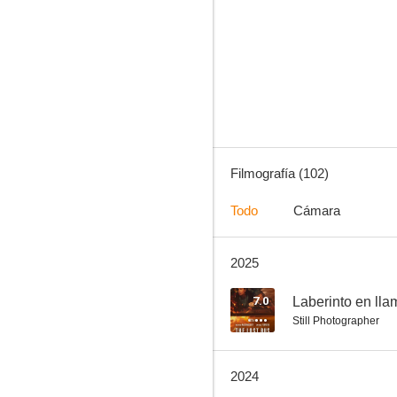
Oppenheimer
7.8
Filmografía (102)
Todo
Cámara
2025
Pozos de ambición
7.6
7.0
Laberinto en lla
Still Photographer
2024