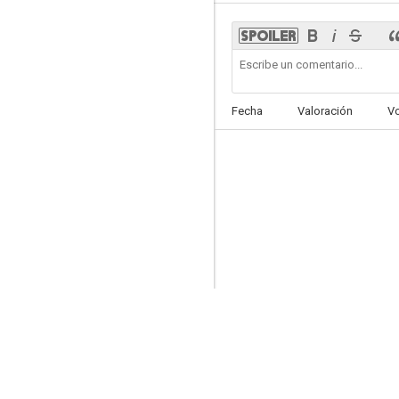
Buenas noches, y buena suerte
Fecha
Valoración
V
7.3
Los asesinos de la luna
7.1