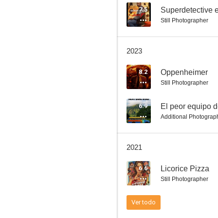
7.5
Still Photographer
La familia Addams
2023
7.4
8.2
Oppenheimer
Still Photographer
6.9
El peor equipo 
Additional Photograp
2021
Barton Fink
6.6
Licorice Pizza
7.3
Still Photographer
Ver todo