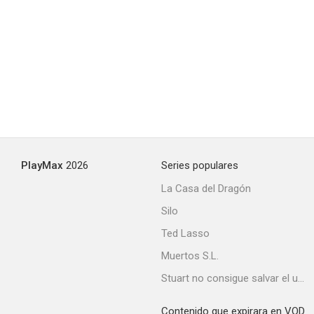
Vuelve el padre de la novia (Ahora también abuelo)
7.0
PlayMax
2026
Series populares
La Casa del Dragón
Silo
Arizona Baby
Ted Lasso
6.7
Muertos S.L.
Stuart no consigue salvar el universo
Contenido que expirara en VOD