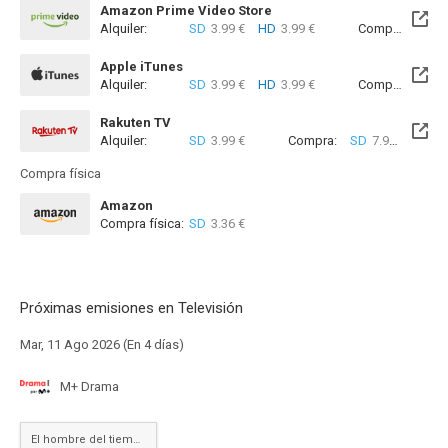
Amazon Prime Video Store
Alquiler:
SD
3.99 €
HD
3.99 €
Compra:
SD
7
Apple iTunes
Alquiler:
SD
3.99 €
HD
3.99 €
Compra:
SD
7
Rakuten TV
Alquiler:
SD
3.99 €
Compra:
SD
7.99 €
Compra física
Amazon
Compra física:
SD
3.36 €
Próximas emisiones en Televisión
Mar, 11 Ago 2026 (En 4 días)
M+ Drama
El hombre del tiempo