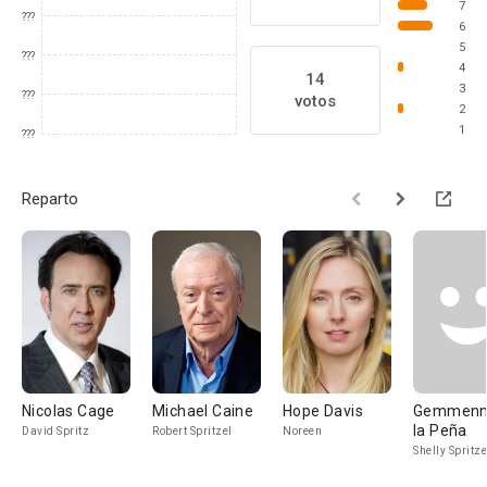
7
???
6
5
???
4
14
3
???
votos
2
1
???
Reparto
Nicolas Cage
Michael Caine
Hope Davis
Gemmenn
la Peña
David Spritz
Robert Spritzel
Noreen
Shelly Spritze