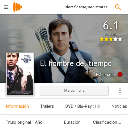
Identificarse/Registrarse
6.1
14 votos
El hombre del tiempo
Estrenada
Marcar ficha
Información
Trailers
DVD / Blu-Ray
(10)
Noticias
Título original
Año
Duración
Clasificación por edades