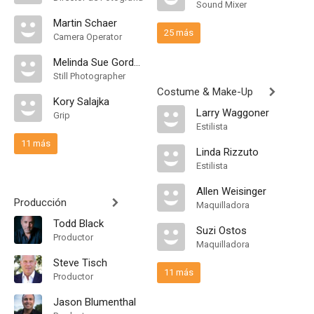
Sound Mixer
Martin Schaer
25 más
Camera Operator
Melinda Sue Gordon
Still Photographer
Costume & Make-Up
Kory Salajka
Larry Waggoner
Grip
Estilista
11 más
Linda Rizzuto
Estilista
Allen Weisinger
Producción
Maquilladora
Todd Black
Suzi Ostos
Productor
Maquilladora
Steve Tisch
11 más
Productor
Jason Blumenthal