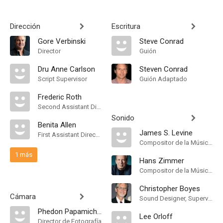
Dirección
Escritura
Gore Verbinski
Steve Conrad
Director
Guión
Dru Anne Carlson
Steven Conrad
Script Supervisor
Guión Adaptado
Frederic Roth
Second Assistant Director
Sonido
Benita Allen
James S. Levine
First Assistant Director
Compositor de la Música Original
1 más
Hans Zimmer
Compositor de la Música Original
Christopher Boyes
Cámara
Sound Designer, Supervising Sound Editor, Mezclador de Re-Grabación de Sonido
Phedon Papamichael
Lee Orloff
Director de Fotografía