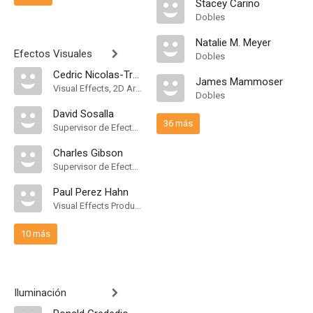
Stacey Carino
Dobles
Natalie M. Meyer
Efectos Visuales
Dobles
Cedric Nicolas-Troyan
James Mammoser
Visual Effects, 2D Artist
Dobles
David Sosalla
36 más
Supervisor de Efectos Visuales
Charles Gibson
Supervisor de Efectos Visuales
Paul Perez Hahn
Visual Effects Producer
10 más
Iluminación