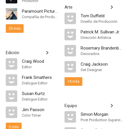
Productor
Arte
Paramount Pictures
Tom Duffield
Compañía de Produccion
Diseño de Producción
55 más
Patrick M. Sullivan Jr.
Dirección Artística
Rosemary Brandenburg
Edición
Decorados
Craig Wood
Craig Jackson
Editor
Set Designer
Frank Smathers
14 más
Dialogue Editor
Susan Kurtz
Dialogue Editor
Equipo
Jim Passon
Simon Morgan
Color Timer
Post Production Supervisor
3 más