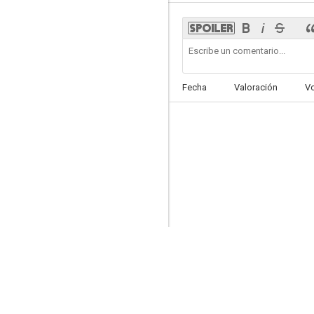
El plan B
Fecha
Valoración
V
6.5
Mensajero del futuro
6.1