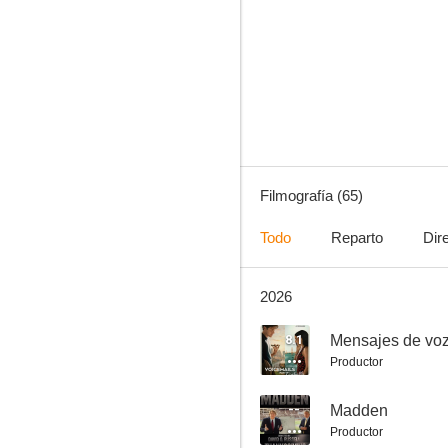
Redención
8.2
Filmografía (65)
Todo
Reparto
Dir
2026
Siete almas
7.7
8.1
Mensajes de voz
Productor
--
Madden
Productor