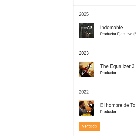
2025
The Equalizer (El protector)
7.3
Indomable
Productor Ejecutivo
(
7.3
2023
7.6
The Equalizer 3
Productor
2022
Indomable
6.9
El hombre de To
7.2
Productor
Ver todo