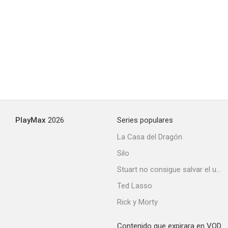
Condenado a morir
--
PlayMax
2026
Series populares
La Casa del Dragón
Silo
Cry Uncle!
Stuart no consigue salvar el universo
Ted Lasso
Rick y Morty
Contenido que expirara en VOD