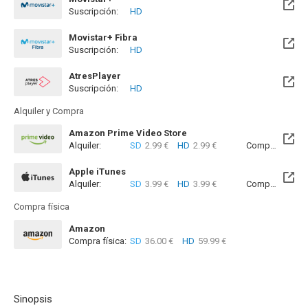
Suscripción:
HD
Disponible hasta el Jue, 31 Dic 2026 (Quedan 4 meses)
Movistar+ Fibra
Suscripción:
HD
Disponible hasta el Jue, 31 Dic 2026 (Quedan 4 meses)
AtresPlayer
Suscripción:
HD
Alquiler y Compra
Amazon Prime Video Store
Alquiler:
SD
2.99 €
HD
2.99 €
Compra:
SD
7
Apple iTunes
Alquiler:
SD
3.99 €
HD
3.99 €
Compra:
SD
8
Compra física
Amazon
Compra física:
SD
36.00 €
HD
59.99 €
Sinopsis