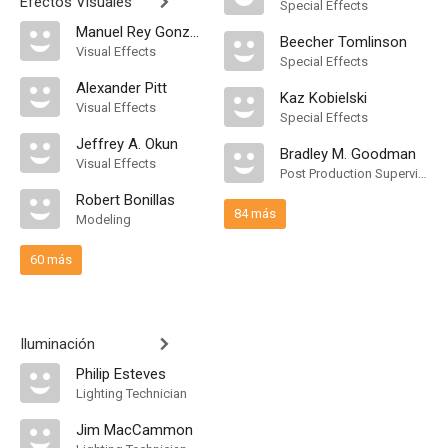
Efectos Visuales
Special Effects
Manuel Rey Gonzalez
Beecher Tomlinson
Visual Effects
Special Effects
Alexander Pitt
Kaz Kobielski
Visual Effects
Special Effects
Jeffrey A. Okun
Bradley M. Goodman
Visual Effects
Post Production Supervisor
Robert Bonillas
84 más
Modeling
60 más
Iluminación
Philip Esteves
Lighting Technician
Jim MacCammon