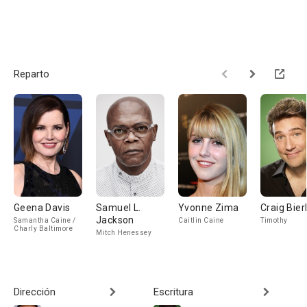
Reparto
Geena Davis
Samuel L.
Yvonne Zima
Craig Bier
Jackson
Samantha Caine /
Caitlin Caine
Timothy
Charly Baltimore
Mitch Henessey
Dirección
Escritura