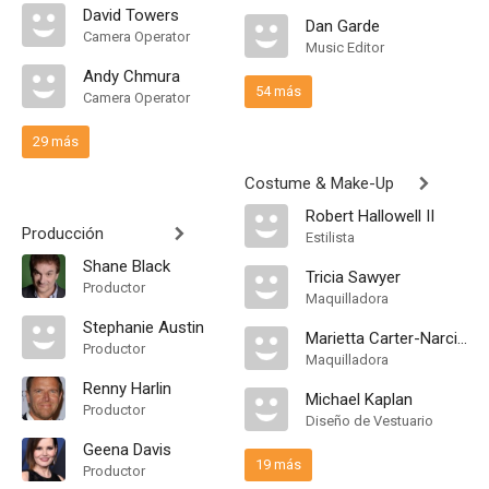
David Towers
Dan Garde
Camera Operator
Music Editor
Andy Chmura
54 más
Camera Operator
29 más
Costume & Make-Up
Robert Hallowell II
Producción
Estilista
Shane Black
Tricia Sawyer
Productor
Maquilladora
Stephanie Austin
Marietta Carter-Narcisse
Productor
Maquilladora
Renny Harlin
Michael Kaplan
Productor
Diseño de Vestuario
Geena Davis
19 más
Productor