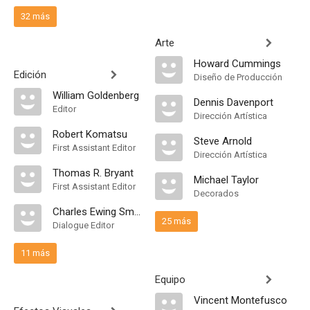
32 más
Arte
Howard Cummings
Edición
Diseño de Producción
William Goldenberg
Dennis Davenport
Editor
Dirección Artística
Robert Komatsu
Steve Arnold
First Assistant Editor
Dirección Artística
Thomas R. Bryant
Michael Taylor
First Assistant Editor
Decorados
Charles Ewing Smith
25 más
Dialogue Editor
11 más
Equipo
Vincent Montefusco