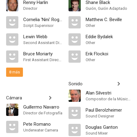
Renny Harlin
Shane Black
Director
Guión, Guión Adaptado
Cornelia 'Nini' Rogan
Matthew C. Beville
Script Supervisor
Other
Lewin Webb
Eddie Bydalek
Second Assistant Director
Other
Bruce Moriarty
Erik Flockoi
First Assistant Director
Other
8 más
Sonido
Alan Silvestri
Cámara
Compositor de la Música Original, Conductor
Guillermo Navarro
Paul Berolzheimer
Director de Fotografía
Sound Designer
Pete Romano
Douglas Ganton
Underwater Camera
Sound Mixer