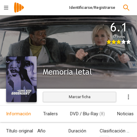
Identificarse/Registrarse
6.1
17 votos
Memoria letal
Marcar ficha
Estrenada
Información
Trailers
DVD / Blu-Ray
(8)
Noticias
Título original
Año
Duración
Clasificación por edades