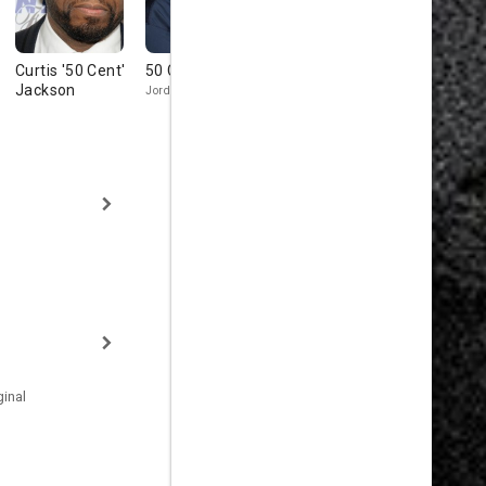
Curtis '50 Cent'
50 Cent
Skylan Brooks
Naomie Har
Jackson
Jordan Mains
Hoppy
Angela Rivera
inal