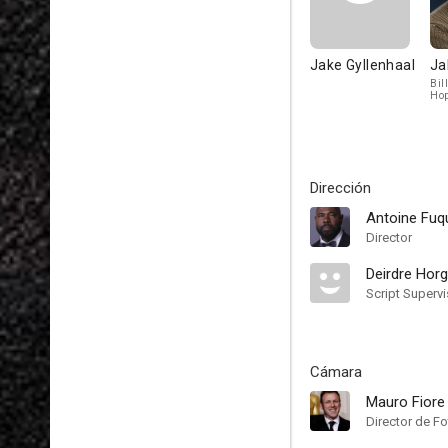
Jake Gyllenhaal
Ja
Bil
Ho
Dirección
Antoine Fuq
Director
Deirdre Hor
Script Supervi
Cámara
Mauro Fiore
Director de Fo