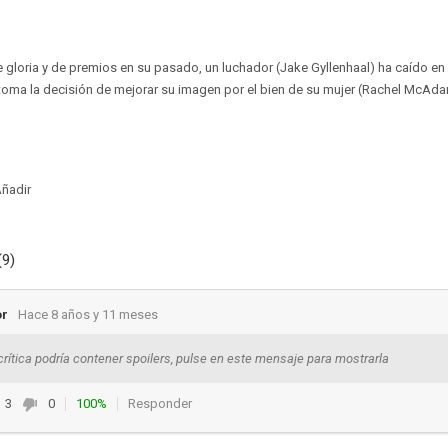
gloria y de premios en su pasado, un luchador (Jake Gyllenhaal) ha caído en 
toma la decisión de mejorar su imagen por el bien de su mujer (Rachel McAdam
ñadir
(9)
or
Hace 8 años y 11 meses
crítica podría contener spoilers, pulse en este mensaje para mostrarla
3
0
100%
Responder