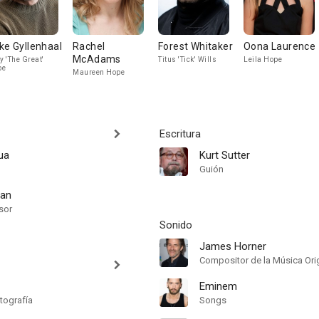
ke Gyllenhaal
Rachel
Forest Whitaker
Oona Laurence
McAdams
ly 'The Great'
Titus 'Tick' Wills
Leila Hope
pe
Maureen Hope
Escritura
ua
Kurt Sutter
Guión
gan
sor
Sonido
James Horner
Compositor de la Música Orig
Eminem
tografía
Songs