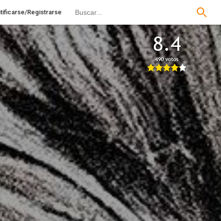
tificarse/Registrarse
8.4
490 votos