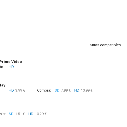
Sitios compatibles
Prime Video
ón:
HD
lay
HD
3.99 €
Compra:
SD
7.99 €
HD
10.99 €
sica:
SD
1.51 €
HD
10.29 €