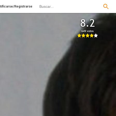
tificarse/Registrarse
8.2
649 votos