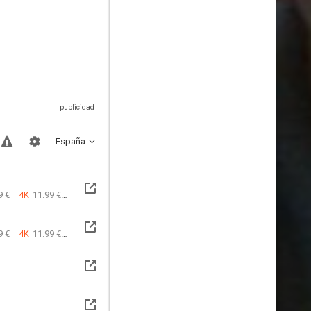
España
9 €
4K
11.99 €
9 €
4K
11.99 €