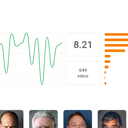
8.21
649
votos