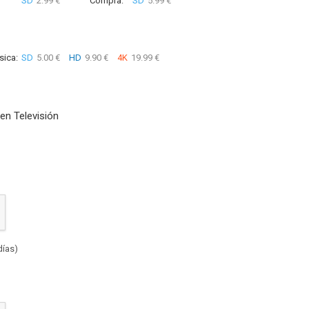
SD
2.99 €
Compra:
SD
5.99 €
sica:
SD
5.00 €
HD
9.90 €
4K
19.99 €
en Televisión
días)