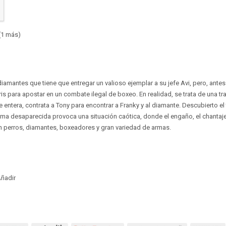
(1 más)
iamantes que tiene que entregar un valioso ejemplar a su jefe Avi, pero, antes
is para apostar en un combate ilegal de boxeo. En realidad, se trata de una tr
entera, contrata a Tony para encontrar a Franky y al diamante. Descubierto el 
ema desaparecida provoca una situación caótica, donde el engaño, el chantaje
n perros, diamantes, boxeadores y gran variedad de armas.
ñadir