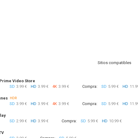
Sitios compatibles
rime Video Store
SD
3.99 €
HD
3.99 €
4K
3.99 €
Compra:
SD
5.99 €
HD
11.9
unes
HDR
SD
3.99 €
HD
3.99 €
4K
3.99 €
Compra:
SD
5.99 €
HD
11.9
lay
SD
2.99 €
HD
3.99 €
Compra:
SD
5.99 €
HD
10.99 €
TV