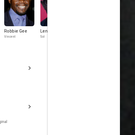
Robbie Gee
Lennie James
Benicio del
Rade
Toro
Šerbedžija
Vincent
Sol
Franky Four Fingers
Boris "The Bla
Yurinov
inal