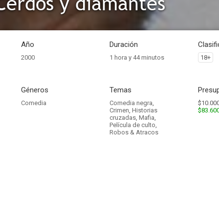
Cerdos y diamantes
Año
Duración
Clasif
2000
1 hora y 44 minutos
18+
Géneros
Temas
Presup
Comedia
Comedia negra
,
$10.000
Crimen
,
Historias
$83.60
cruzadas
,
Mafia
,
Película de culto
,
Robos & Atracos