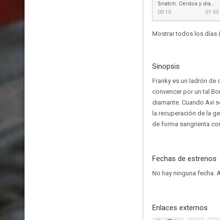
Snatch. Cerdos y diamantes
00:15
01:55
Mostrar todos los días 
Sinopsis
Franky es un ladrón de d
convencer por un tal Bor
diamante. Cuando Avi se 
la recuperación de la g
de forma sangrienta co
Fechas de estrenos
No hay ninguna fecha.
A
Enlaces externos