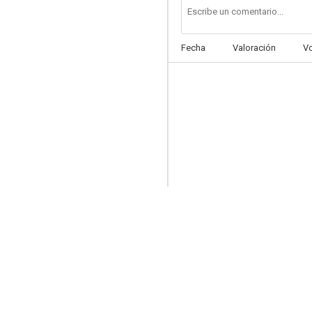
Fecha
Valoración
V
El último samurái
8.0
Rush
7.9