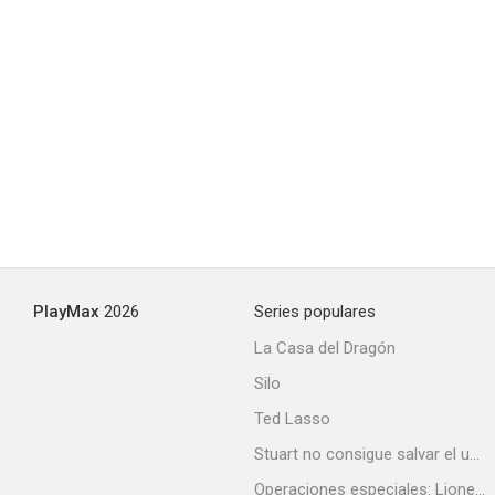
Madagascar 3: De marcha por Europa
6.9
PlayMax
2026
Series populares
La Casa del Dragón
Silo
Ted Lasso
Viudas
Stuart no consigue salvar el universo
6.8
Operaciones especiales: Lioness