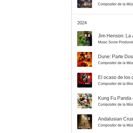
Compositor de la Mús
2024
Planeta Tierra
8.8
Music Score Produce
8.3
8.2
Dune: Parte Dos
Compositor de la Mús
7.8
El ocaso de los 
Compositor de la Mús
6.6
Kung Fu Panda 
El Principito
Compositor de la Mús
8.1
6.0
Andalusian Crus
Compositor de la Mús