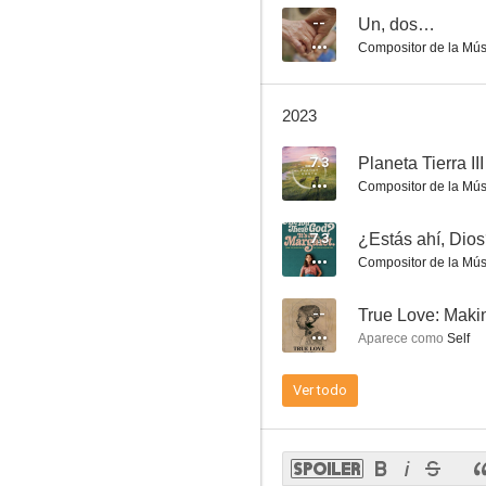
--
Un, dos…
Compositor de la Mús
2023
Batman Begins
7.3
Planeta Tierra III
8.1
Compositor de la Mús
7.3
¿Estás ahí, Dios
Compositor de la Mús
--
True Love: Makin
Aparece como
Self
Ver todo
Piratas del Caribe: El cofre del hombre muerto
8.0