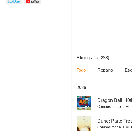
Gladiator
8.7
Filmografía (293)
Todo
Reparto
Esc
2026
Spirit, el corcel indomable
8.6
7.0
Compositor de la Mús
--
Dune: Parte Tre
Compositor de la Mús