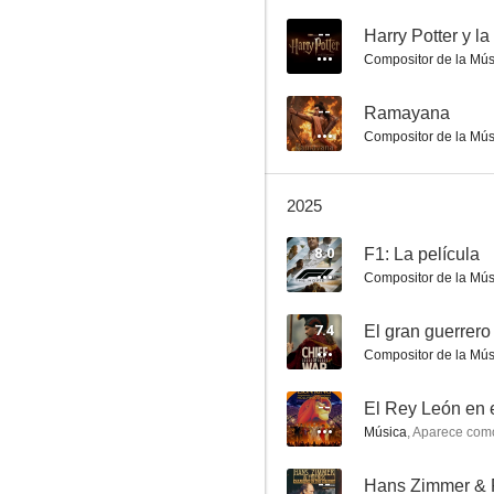
--
Harry Potter y la 
Compositor de la Mús
Freeheld, un amor incondicional
--
Ramayana
8.4
Compositor de la Mús
2025
8.0
F1: La película
Compositor de la Mús
7.4
El gran guerrero
Compositor de la Mús
Top Gun: Maverick
8.3
--
El Rey León en 
Música
,
Aparece com
--