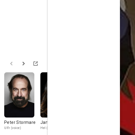
Peter Stormare
Jamie Chung
Kristofer Hivju
Paterson
Joseph
Ulfr (voice)
Hel (voice)
Andvari (voice)
Loki (voice)