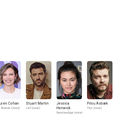
uren Cohan
Stuart Martin
Jessica
Pilou Asbæk
Henwick
 Woman (voice)
Leif (voice)
Thor (voice)
Sandraudiga (voice)