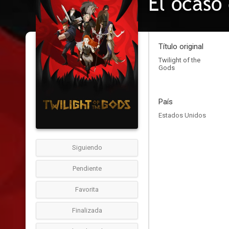
El ocaso 
Título original
Twilight of the
Gods
País
Estados Unidos
Siguiendo
Pendiente
Favorita
Finalizada