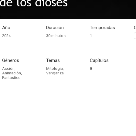
de los dioses
Año
Duración
Temporadas
2024
30 minutos
1
Géneros
Temas
Capítulos
Acción
,
Mitología
,
8
Animación
,
Venganza
Fantástico