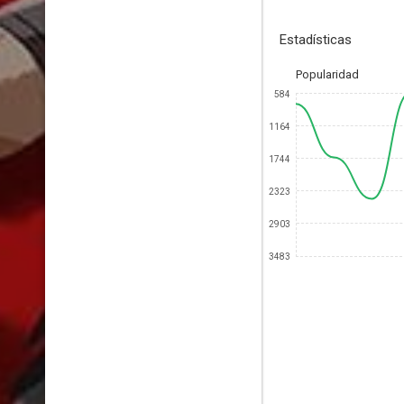
Estadísticas
Popularidad
584
1164
1744
2323
2903
3483