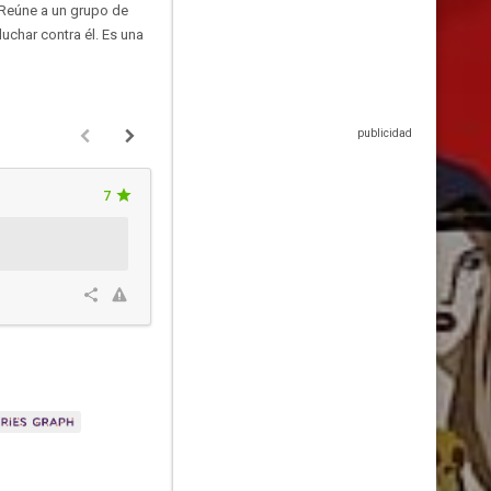
 Reúne a un grupo de
uchar contra él. Es una
7
LARIUSJM
Hace 1 año y 10 mes
Esta crítica podría contener spo
2
3
1
75%
Resp