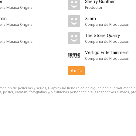
r
Sherry Gunther
 la Música Original
Productor
min
Xilam
 la Música Original
Compañía de Produccion
The Stone Quarry
 la Música Original
Compañía de Produccion
Vertigo Entertainment
Compañía de Produccion
6 más
ación de películas y series, PlayMax no tiene relación alguna con el productor o el d
, póster, carátula, fotografías y/o cubiertas pertenece a sus respectivos autores, pr