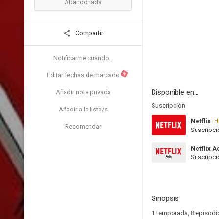
Abandonada
Compartir
Notificarme cuando...
N
Editar fechas de marcado
Disponible en...
Añadir nota privada
Suscripción
Añadir a la lista/s
Netflix
H
Recomendar
Suscripci
Netflix A
Suscripci
Sinopsis
1 temporada, 8 episodio