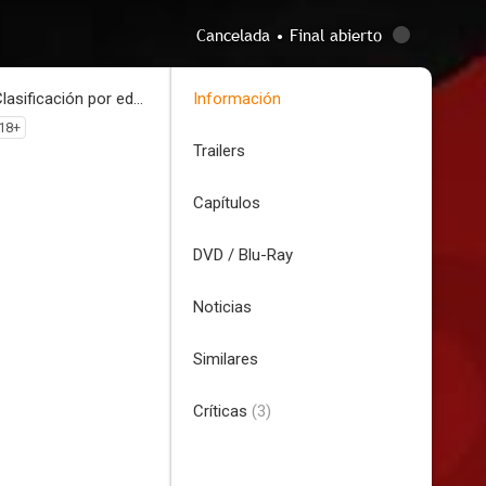
Cancelada • Final abierto
Clasificación por edades
Información
18+
Trailers
Capítulos
DVD / Blu-Ray
Noticias
Similares
Críticas
(3)