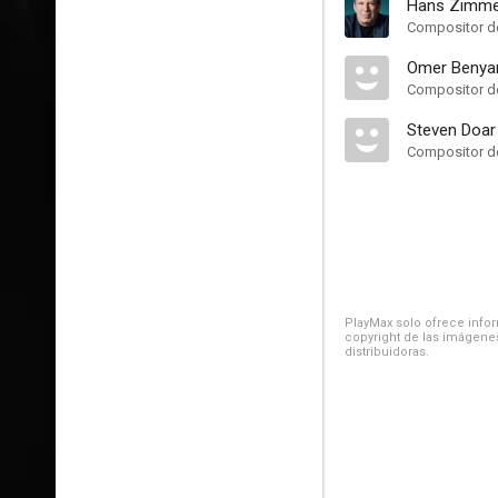
Hans Zimme
Compositor de
Omer Benya
Compositor de
Steven Doar
Compositor de
PlayMax solo ofrece inform
copyright de las imágenes
distribuidoras.