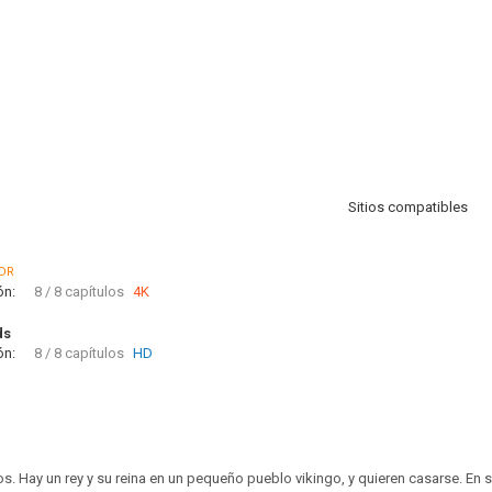
Sitios compatibles
DR
ón:
8 / 8 capítulos
4K
ds
ón:
8 / 8 capítulos
HD
s. Hay un rey y su reina en un pequeño pueblo vikingo, y quieren casarse. En 