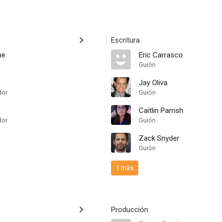
Escritura
ne
Eric Carrasco
Guión
Jay Oliva
dor
Guión
Caitlin Parrish
dor
Guión
Zack Snyder
Guión
1 más
Producción