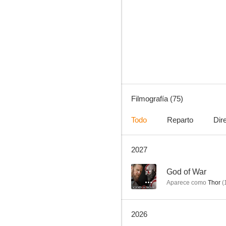
Quarry
8.0
Filmografía (75)
Todo
Reparto
Dir
2027
Cómo entrenar a tu dragón 3
7.1
--
God of War
Aparece como
Thor
(
2026