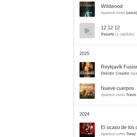
--
Wildwood
Aparece como
(voice
Animales fantásticos: Los crímenes de Grindelwald
--
12 12 12
Reparto
(
1
capítulo
)
7.0
2025
--
Reykjavík Fusio
Director
,
Creador
,
Apa
7.3
Nueve cuerpos
Aparece como
Travis
El espía que me plantó
6.7
2024
7.8
El ocaso de los 
Aparece como
Tiwaz 