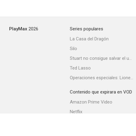
I Hunt Men
PlayMax
2026
Series populares
--
La Casa del Dragón
Silo
Stuart no consigue salvar el universo
Ted Lasso
Operaciones especiales: Lioness
Contenido que expirara en VOD
Children
Amazon Prime Video
--
Netflix
Filmin
Movistar+