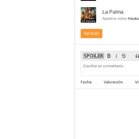
6.5
La Palma
Aparece como
Hauku
Ver todo
Maldita
6.5
Fecha
Valoración
V
Criminales en el mar
6.0