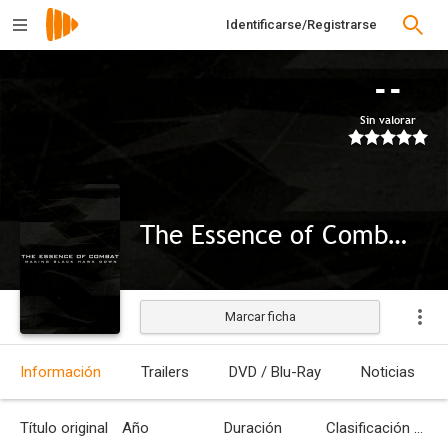
Identificarse/Registrarse
--
Sin valorar
The Essence of Combat: Making 'Black Hawk Down'
Marcar ficha
Información
Trailers
DVD / Blu-Ray
Noticias
Título original
Año
Duración
Clasificación por edades