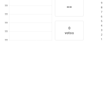
9
--
???
8
7
???
6
5
???
4
0
3
???
votos
2
1
???