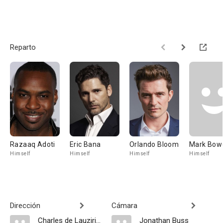
Reparto
Razaaq Adoti
Eric Bana
Orlando Bloom
Mark Bow
Himself
Himself
Himself
Himself
Dirección
Cámara
Charles de Lauzirika
Jonathan Buss