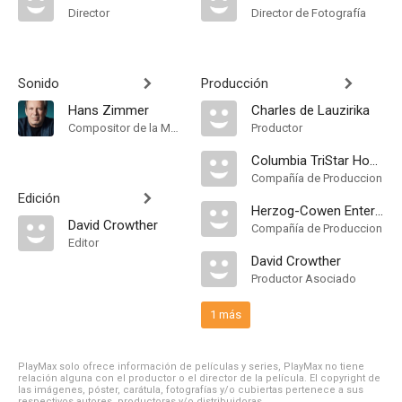
Director
Director de Fotografía
Sonido
Producción
Hans Zimmer
Charles de Lauzirika
Compositor de la Música Original
Productor
Columbia TriStar Home Video
Compañía de Produccion
Edición
Herzog-Cowen Entertainment
David Crowther
Compañía de Produccion
Editor
David Crowther
Productor Asociado
1 más
PlayMax solo ofrece información de películas y series, PlayMax no tiene
relación alguna con el productor o el director de la película. El copyright de
las imágenes, póster, carátula, fotografías y/o cubiertas pertenece a sus
respectivos autores, productoras y/o distribuidoras.