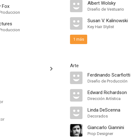
Albert Wolsky
y Fox
Diseño de Vestuario
Produccion
Susan V. Kalinowski
ctures
Key Hair Stylist
Produccion
1 más
Arte
Ferdinando Scarfiotti
Diseño de Producción
Edward Richardson
Dirección Artística
or
Linda DeScenna
Decorados
tor
Giancarlo Giannini
Prop Designer