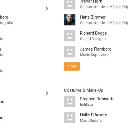
Trevor Horn
Compositor de la Música Orig
berg
Hans Zimmer
tografía
Compositor de la Música Orig
n
Richard Beggs
tor
Sound Designer
n
James Flamberg
tor
Music Supervisor
2 más
tor
Costume & Make-Up
Stephen Robinette
son
Estilista
Hallie D'Amore
on
Maquilladora