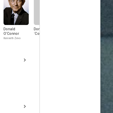
Donald
Donald O
Arthur Malet
Jack Ward
O'Connor
´Connor
Owen Owens
Old General Z
Kenneth Zevo