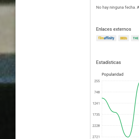
No hay ninguna fecha.
A
Enlaces externos
Estadísticas
Popularidad
255
748
1241
1735
2228
2721