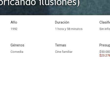
bricando ilusiones)
Año
Duración
Clasif
1992
1 hora y 58 minutos
Sin inf
Géneros
Temas
Presup
Comedia
Cine familiar
$50.000
$23.27