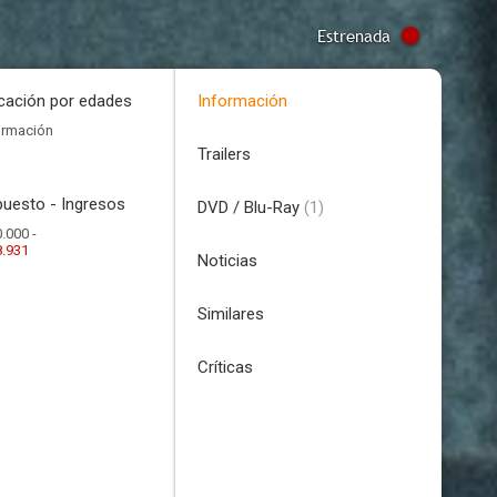
Estrenada
icación por edades
Información
ormación
Trailers
uesto - Ingresos
DVD / Blu-Ray
(1)
.000 -
8.931
Noticias
Similares
Críticas