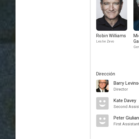
Robin Williams
Mi
G
Leslie Zevo
Gen
Dirección
Barry Levin
Director
Kate Davey
Second Assist
Peter Giulia
First Assistan