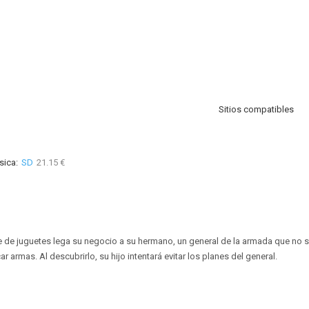
Sitios compatibles
sica:
SD
21.15 €
e de juguetes lega su negocio a su hermano, un general de la armada que no 
r armas. Al descubrirlo, su hijo intentará evitar los planes del general.