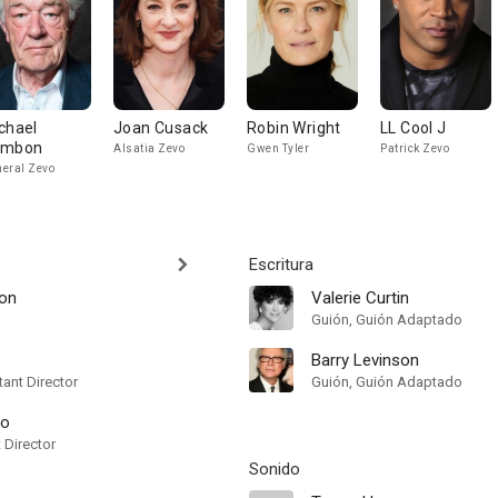
chael
Joan Cusack
Robin Wright
LL Cool J
ambon
Alsatia Zevo
Gwen Tyler
Patrick Zevo
eral Zevo
Escritura
son
Valerie Curtin
Guión, Guión Adaptado
Barry Levinson
ant Director
Guión, Guión Adaptado
no
t Director
Sonido