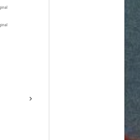
inal
inal