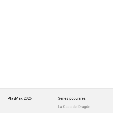
Los Simpson: No es Eso
--
Los Simpson: Yo, Carumbus
--
PlayMax
2026
Series populares
La Casa del Dragón