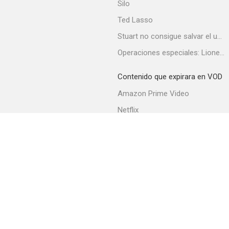
Silo
Ted Lasso
Stuart no consigue salvar el universo
Bienvenidas al club
Operaciones especiales: Lioness
--
Contenido que expirara en VOD
Amazon Prime Video
Netflix
Filmin
Movistar+
Movistar+ Fibra
Miles
--