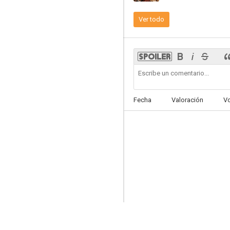
Ver todo
Quilloughby feat. Lisa Simpson: Everyone is Horrid Except Me (And Possibly You)
8.5
Fecha
Valoración
V
Los Simpson: Bart el malo
7.8