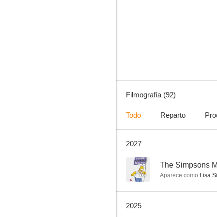
Revenge
7.9
Filmografía (92)
Todo
Reparto
Pro
2027
Mom
7.5
--
The Simpsons M
Aparece como
Lisa S
2025