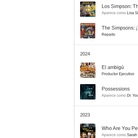
6.0
Aparece como
Lisa S
The Mindy Project
--
The Simpsons: ¡T
Reparto
7.2
2024
7.1
El ambigú
Productor Ejecutivo
--
Possessions
Aparece como
Dr. Yo
Los Simpson: Simpsorama
10
2023
--
Who Are You Pe
Aparece como
Sarah