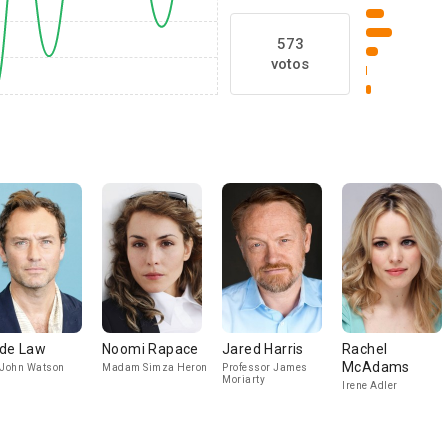
573
votos
de Law
Noomi Rapace
Jared Harris
Rachel
McAdams
 John Watson
Madam Simza Heron
Professor James
Moriarty
Irene Adler