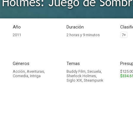
Año
Duración
Clasif
2011
2 horas y 9 minutos
7+
Géneros
Temas
Presup
Acción
,
Aventuras
,
Buddy Film
,
Secuela
,
$125.00
Comedia
,
Intriga
Sherlock Holmes
,
$334.6
Siglo XIX
,
Steampunk