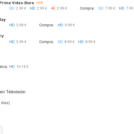
rime Video Store
HDR
SD
2.99 €
HD
2.99 €
4K
2.99 €
Compra:
SD
7.99 €
HD
7.99
lay
HD
3.99 €
Compra:
HD
9.99 €
TV
HD
3.99 €
Compra:
SD
8.99 €
HD
8.99 €
sica:
HD
19.14 €
en Televisión
 días)