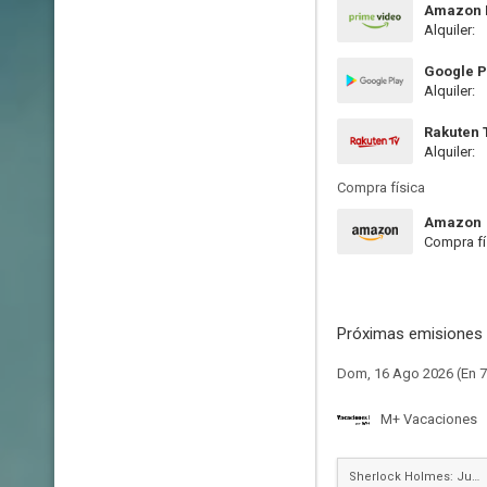
Amazon P
Alquiler:
Google P
Alquiler:
Rakuten 
Alquiler:
Compra física
Amazon
Compra fí
Próximas emisiones 
Dom, 16 Ago 2026 (En 7
M+ Vacaciones
Sherlock Holmes: Juego de Sombras (Sherlock Holmes 2)