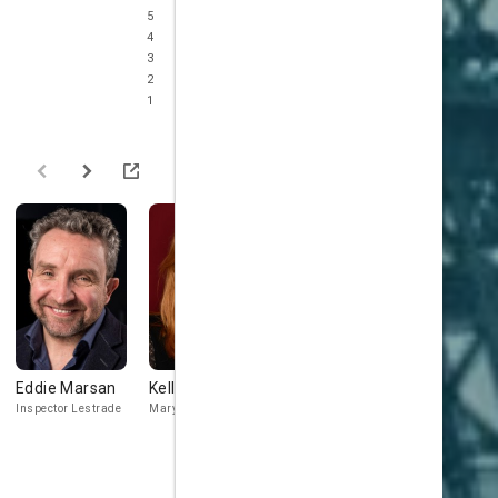
5
4
3
2
1
Eddie Marsan
Kelly Reilly
Stephen Fry
Paul Ande
Inspector Lestrade
Mary Morstan
Mycroft Holmes
Colonel Sebas
Moran