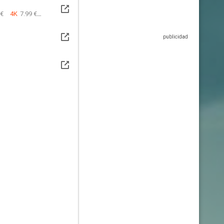
 €
4K
7.99 €