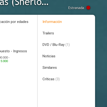
Sherlock Holmes: Juego de Sombras (Sherlock Holmes 2)
Estrenada
icación por edades
Información
Trailers
DVD / Blu-Ray
(1)
uesto - Ingresos
Noticias
0.000 -
15.000
Similares
Críticas
(3)