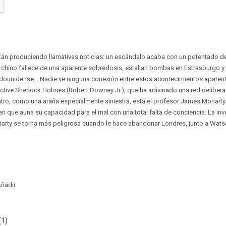
án produciendo llamativas noticias: un escándalo acaba con un potentado del
chino fallece de una aparente sobredosis, estallan bombas en Estrasburgo y V
dounidense... Nadie ve ninguna conexión entre estos acontecimientos aparent
tive Sherlock Holmes (Robert Downey Jr.), que ha adivinado una red deliber
ntro, como una araña especialmente siniestra, está el profesor James Moriarty 
n que auna su capacidad para el mal con una total falta de conciencia. La inv
arty se torna más peligrosa cuando le hace abandonar Londres, junto a Watson
ñadir
(1)