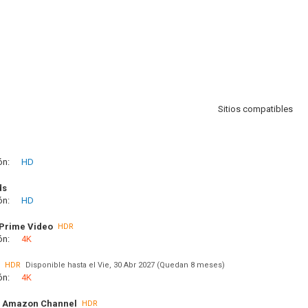
Sitios compatibles
ón:
HD
ds
ón:
HD
Prime Video
HDR
ón:
4K
HDR
Disponible hasta el Vie, 30 Abr 2027 (Quedan 8 meses)
ón:
4K
 Amazon Channel
HDR