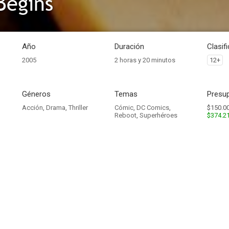
Begins
Año
Duración
Clasif
2005
2 horas y 20 minutos
12+
Géneros
Temas
Presup
Acción
,
Drama
,
Thriller
Cómic
,
DC Comics
,
$150.00
Reboot
,
Superhéroes
$374.2