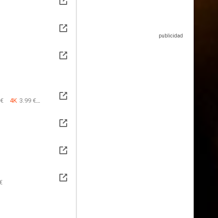
 €
4K
3.99 €
€