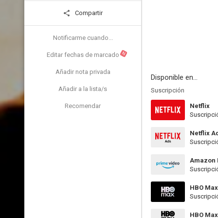
Compartir
Notificarme cuando...
N
Editar fechas de marcado
Añadir nota privada
Disponible en...
Añadir a la lista/s
Suscripción
Recomendar
Netflix
Suscripci
Netflix A
Suscripci
Amazon 
Suscripci
HBO Max
Suscripci
HBO Max