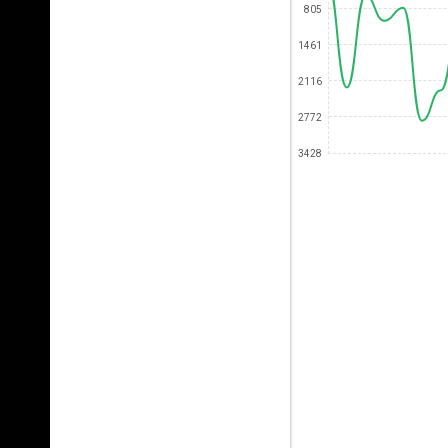
805
1461
2116
2772
3428