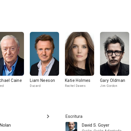
chael Caine
Liam Neeson
Katie Holmes
Gary Oldman
red
Ducard
Rachel Dawes
Jim Gordon
Escritura
 Nolan
David S. Goyer
Guión, Guión Adaptado