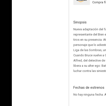
Compra fí
Sinopsis
Nueva adaptación del fa
representante del Bien
tiros en su presencia. 
personaje que lo adiestr
Liga de las Sombras, una
Cuando Bruce vuelve a G
Alfred, del detective d
libera a su alter ego: Ba
luchar contra las sinie
Fechas de estrenos
No hay ninguna fecha.
A