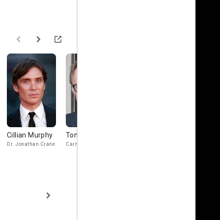
Cillian Murphy
Tom Wilkinson
Rutger Hauer
Ken Watan
Dr. Jonathan Crane
Carmine Falcone
Earle
Ra's al Ghul