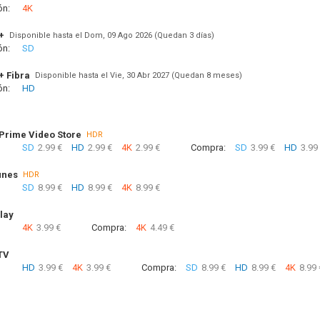
ón:
4K
+
Disponible hasta el Dom, 09 Ago 2026 (Quedan 3 días)
ón:
SD
+ Fibra
Disponible hasta el Vie, 30 Abr 2027 (Quedan 8 meses)
ón:
HD
rime Video Store
HDR
SD
2.99 €
HD
2.99 €
4K
2.99 €
Compra:
SD
3.99 €
HD
3.99
unes
HDR
SD
8.99 €
HD
8.99 €
4K
8.99 €
lay
4K
3.99 €
Compra:
4K
4.49 €
TV
HD
3.99 €
4K
3.99 €
Compra:
SD
8.99 €
HD
8.99 €
4K
8.99 