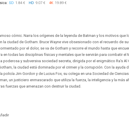
sica:
SD
1.84 €
HD
9.07 €
4K
19.89 €
moso cómic. Narra los orígenes de la leyenda de Batman y los motivos que lo 
 en la ciudad de Gotham. Bruce Wayne vive obsesionado con el recuerdo de su
Atormentado por el dolor, se va de Gotham y recorre el mundo hasta que encuen
a en todas las disciplinas físicas y mentales que le servirán para combatir el M
 poderosa y subversiva sociedad secreta, dirigida por el enigmático Ra's Al Gh
otham, la ciudad está dominada por el crimen y la corrupción. Con la ayuda
e la policía Jim Gordon y de Lucius Fox, su colega en una Sociedad de Cienci
tman, un justiciero enmascarado que utiliza la fuerza, la inteligencia y la más a
stras fuerzas que amenazan con destruir la ciudad.
ñadir