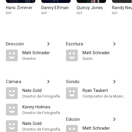
Hans Zimmer
Danny Elfman
Quincy Jones
Randy N
Self
Self
Self
Self
Dirección
Escritura
Matt Schrader
Matt Schrader
Director
Guión
Cámara
Sonido
Nate Gold
Ryan Taubert
Director de Fotografía
Compositor de la Música Original, Música
Kenny Holmes
Director de Fotografía
Edición
Nate Gold
Matt Schrader
Director de Fotografía