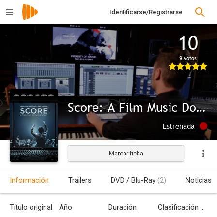
Identificarse/Registrarse
10
9 votos
Score: A Film Music Documentary
Estrenada
Marcar ficha
Información
Trailers
DVD / Blu-Ray
(2)
Noticias
Título original
Año
Duración
Clasificación por edades