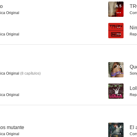
to
6.5
TR
ica Original
Comp
Score: A Film Music Documentary
If I Can't Have Love, I Want Power
Sound C
--
Nin
ica Original
Rep
7.2
7.2
7.0
Qu
ica Original
(
8
capítulos
)
Son
--
Lol
ica Original
Rep
22 contra la Tierra
A Fall from Grace
El imperio d
6.5
5.7
aos mutante
6.4
El 
ica Original
Comp