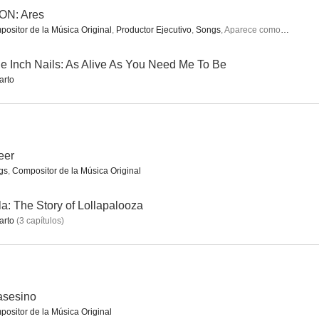
ON: Ares
ositor de la Música Original
,
Productor Ejecutivo
,
Songs
,
Aparece como
F-35 Pilo
ity
La franquicia
Palomitas Pixar
e Inch Nails: As Alive As You Need Me To Be
arto
7.2
7.0
7.0
eer
gs
,
Compositor de la Música Original
la: The Story of Lollapalooza
arto
(
3
capítulos
)
e la luz
Queer
La guerra de Vietnam
5.5
4.9
4.2
asesino
ositor de la Música Original