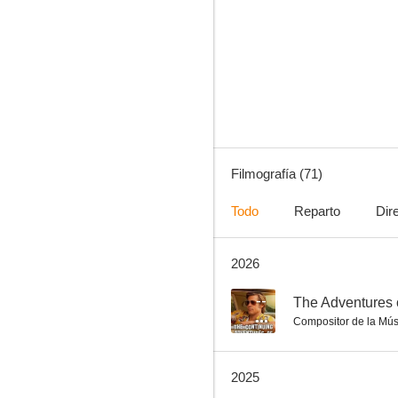
Watchmen
7.2
Filmografía (71)
Todo
Reparto
Dir
2026
Mank
6.4
--
The Adventures o
Compositor de la Mús
2025