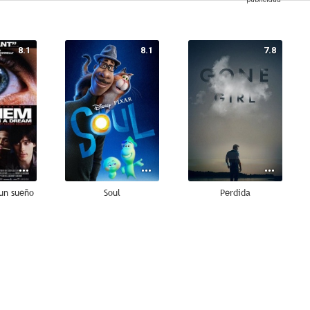
8.1
8.1
7.8
un sueño
Soul
Perdida
7.5
7.4
7.3