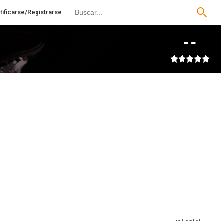
tificarse/Registrarse
--