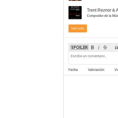
--
Trent Reznor & A
Compositor de la Mús
Ver todo
En los 90
4.0
Fecha
Valoración
V
Rush: Beyond the Lighted Stage
--