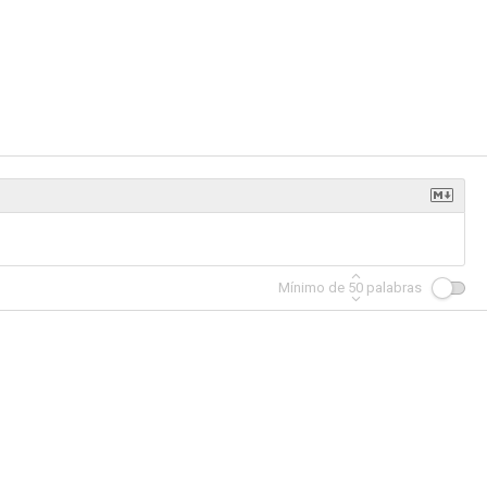
tar
Caza de brujas
The Defiant Ones
--
--
--
Mínimo de
50
palabras
Nine Inch Nails: As Alive As You Need Me To Be
Lolla: The Story of Lollapalooza
Trent Reznor & Atticus Ross: (You Made It Feel Like) Home
--
--
--