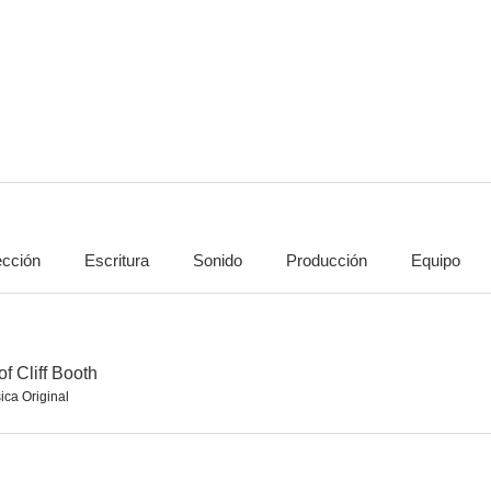
El fuego de la venganza
Día de patriotas
7.2
7.0
ección
Escritura
Sonido
Producción
Equipo
A ciegas
Hasta los huesos: Bones and All
La Red So
10
9.7
f Cliff Booth
ica Original