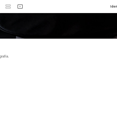
Iden
rafía.