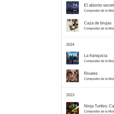
7.4
El abismo secre
Compositor de la Mús
El asesino
4.9
Caza de brujas
Compositor de la Mús
7.5
2024
7.6
La franquicia
Compositor de la Mús
6.7
Rivales
Compositor de la Mús
Call of Duty: Black Ops II
6.6
2023
7.5
Ninja Turtles: C
Compositor de la Mús