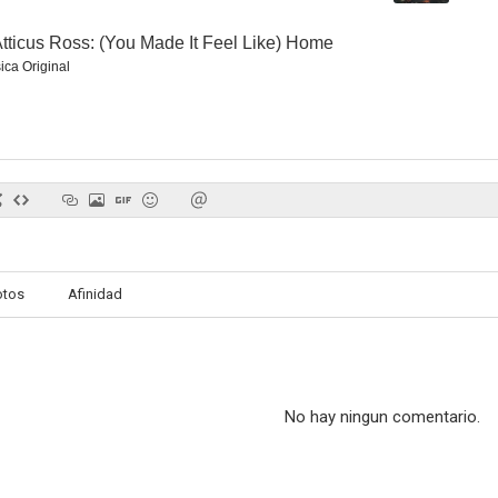
tticus Ross: (You Made It Feel Like) Home
ica Original
Palomitas Pixar: El alma de la ciudad
Un momento en el tiempo (Waves)
Rock S
2.0
--
otos
Afinidad
El cuarto poder
The Adventures of Cliff Booth
No hay ningun comentario.
--
--