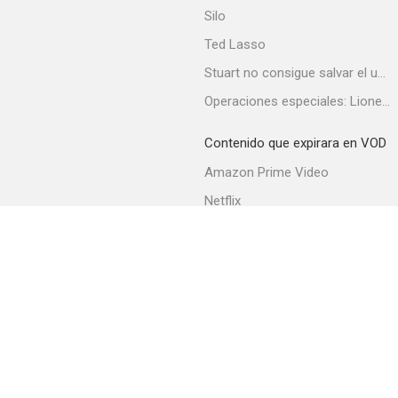
Silo
Ted Lasso
Stuart no consigue salvar el universo
Operaciones especiales: Lioness
Campamento mágico
7.5
Contenido que expirara en VOD
Amazon Prime Video
Netflix
Filmin
Movistar+
Movistar+ Fibra
Grandfathered
7.3