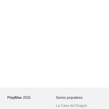
200 cigarrillos
7.8
Historias corrientes: La película
7.6
PlayMax
2026
Series populares
La Casa del Dragón