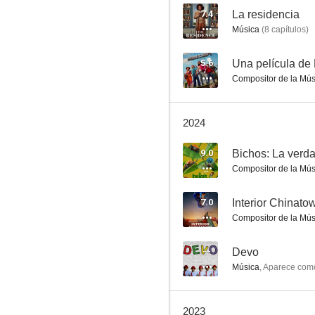
7.4
La residencia
Música
(
8
capítulos
)
Nuestra bandera significa muerte
5.6
Una película de 
Compositor de la Mús
7.8
2024
9.0
Bichos: La verd
Compositor de la Mús
7.0
Interior Chinato
Compositor de la Mús
Hoppers
7.7
--
Devo
Música
,
Aparece com
2023