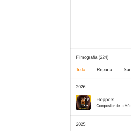
Abstract: El arte del diseño
8.2
Filmografía (224)
Todo
Reparto
Son
2026
El último hombre en la Tierra
8.0
7.8
Hoppers
Compositor de la Mús
2025