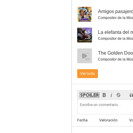
7.3
Amigos pasajero
Compositor de la Mús
6.5
La elefanta del
Thor: Ragnarok
Compositor de la Mús
7.6
--
The Golden Doo
Compositor de la Mús
Ver todo
Hotel Transilvania 2
7.4
Fecha
Valoración
V