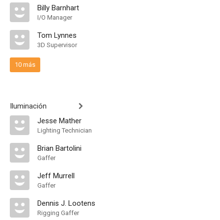
Billy Barnhart
I/O Manager
Tom Lynnes
3D Supervisor
10 más
Iluminación
Jesse Mather
Lighting Technician
Brian Bartolini
Gaffer
Jeff Murrell
Gaffer
Dennis J. Lootens
Rigging Gaffer