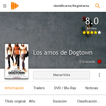
Identificarse/Registrarse
8.0
84 votos
Los amos de Dogtown
Estrenada
Marcar ficha
Información
Trailers
DVD / Blu-Ray
Noticias
Título original
Año
Duración
Clasificación por edades