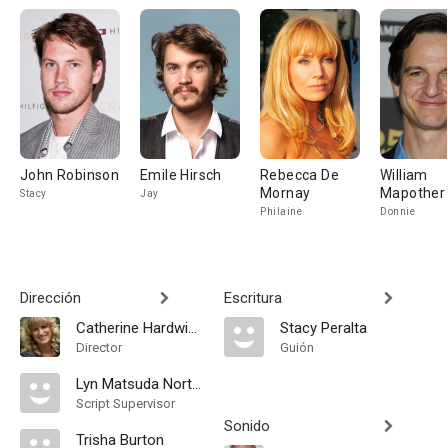
John Robinson
Emile Hirsch
Rebecca De
William
Mornay
Mapother
Stacy
Jay
Philaine
Donnie
Dirección
Escritura
Catherine Hardwicke
Stacy Peralta
Director
Guión
Lyn Matsuda Norton
Script Supervisor
Sonido
Trisha Burton