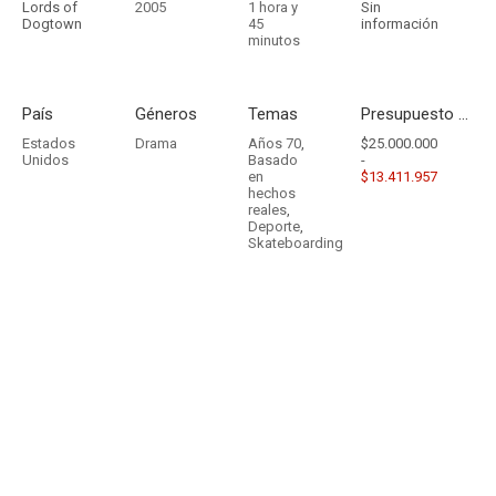
Lords of
2005
1 hora y
Sin
Dogtown
45
información
minutos
País
Géneros
Temas
Presupuesto - Ingresos
Estados
Drama
Años 70
,
$25.000.000
Unidos
Basado
-
en
$13.411.957
hechos
reales
,
Deporte
,
Skateboarding