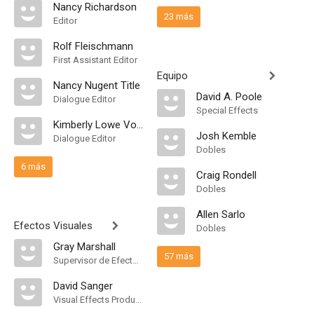
Nancy Richardson
23 más
Editor
Rolf Fleischmann
First Assistant Editor
Equipo
Nancy Nugent Title
David A. Poole
Dialogue Editor
Special Effects
Kimberly Lowe Voigt
Josh Kemble
Dialogue Editor
Dobles
6 más
Craig Rondell
Dobles
Allen Sarlo
Efectos Visuales
Dobles
Gray Marshall
57 más
Supervisor de Efectos Visuales
David Sanger
Visual Effects Producer