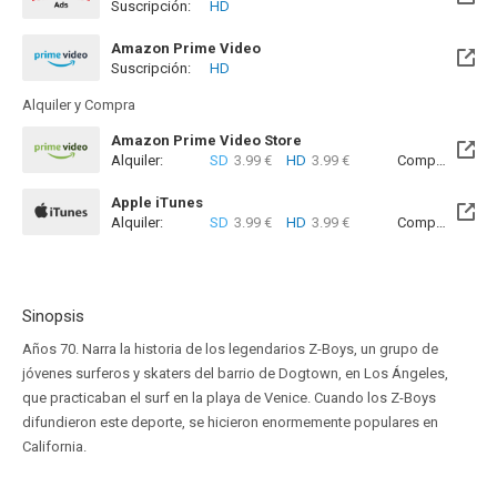
Suscripción:
HD
Amazon Prime Video
Suscripción:
HD
Alquiler y Compra
Amazon Prime Video Store
Alquiler:
SD
3.99 €
HD
3.99 €
Compra:
SD
5
Apple iTunes
Alquiler:
SD
3.99 €
HD
3.99 €
Compra:
SD
5
Sinopsis
Años 70. Narra la historia de los legendarios Z-Boys, un grupo de
jóvenes surferos y skaters del barrio de Dogtown, en Los Ángeles,
que practicaban el surf en la playa de Venice. Cuando los Z-Boys
difundieron este deporte, se hicieron enormemente populares en
California.