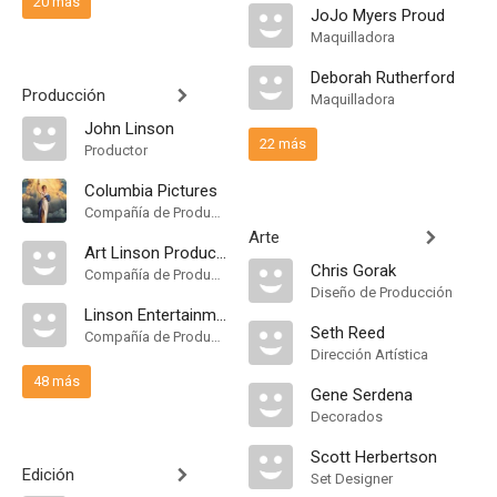
20 más
JoJo Myers Proud
Maquilladora
Deborah Rutherford
Producción
Maquilladora
John Linson
22 más
Productor
Columbia Pictures
Compañía de Produccion
Arte
Art Linson Productions
Chris Gorak
Compañía de Produccion
Diseño de Producción
Linson Entertainment
Seth Reed
Compañía de Produccion
Dirección Artística
48 más
Gene Serdena
Decorados
Scott Herbertson
Edición
Set Designer