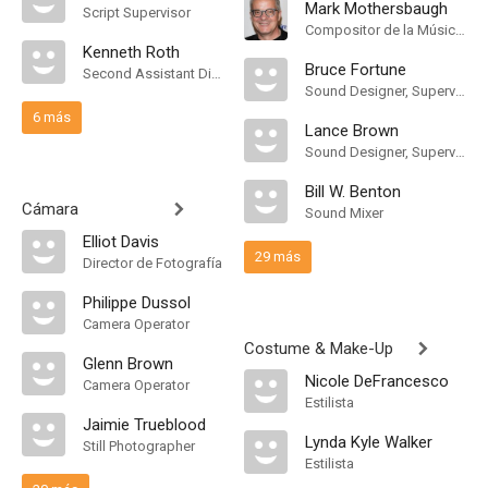
Mark Mothersbaugh
Script Supervisor
Compositor de la Música Original
Kenneth Roth
Bruce Fortune
Second Assistant Director
Sound Designer, Supervising Sound Editor
6 más
Lance Brown
Sound Designer, Supervising Sound Editor
Bill W. Benton
Cámara
Sound Mixer
Elliot Davis
29 más
Director de Fotografía
Philippe Dussol
Camera Operator
Costume & Make-Up
Glenn Brown
Nicole DeFrancesco
Camera Operator
Estilista
Jaimie Trueblood
Lynda Kyle Walker
Still Photographer
Estilista