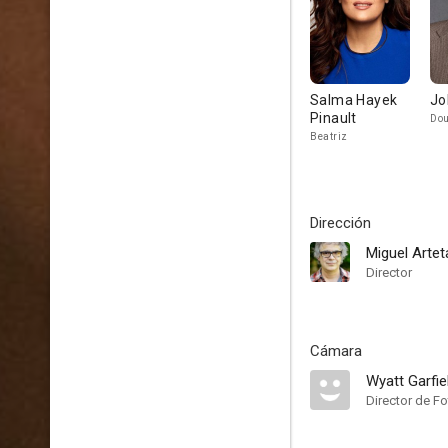
Salma Hayek
Jo
Pinault
Dou
Beatriz
Dirección
Miguel Artet
Director
Cámara
Wyatt Garfie
Director de Fo