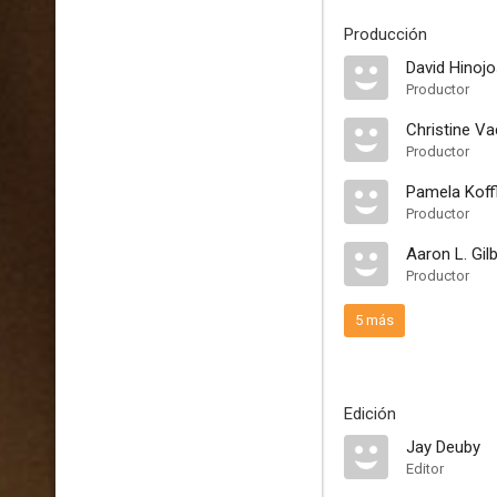
Producción
David Hinoj
Productor
Christine V
Productor
Pamela Koff
Productor
Aaron L. Gil
Productor
5 más
Edición
Jay Deuby
Editor