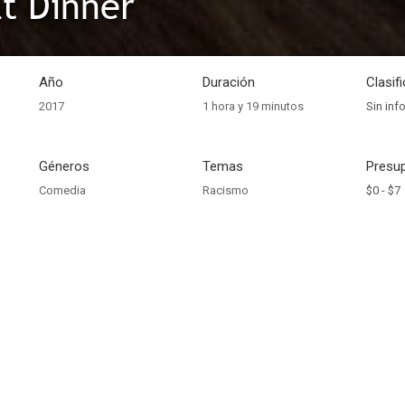
at Dinner
Año
Duración
Clasif
2017
1 hora y 19 minutos
Sin inf
Géneros
Temas
Presup
Comedia
Racismo
$0 -
$7