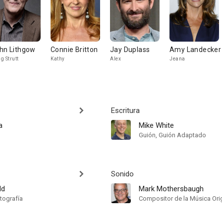
hn Lithgow
Connie Britton
Jay Duplass
Amy Landecker
g Strutt
Kathy
Alex
Jeana
Escritura
a
Mike White
Guión, Guión Adaptado
Sonido
ld
Mark Mothersbaugh
tografía
Compositor de la Música Orig