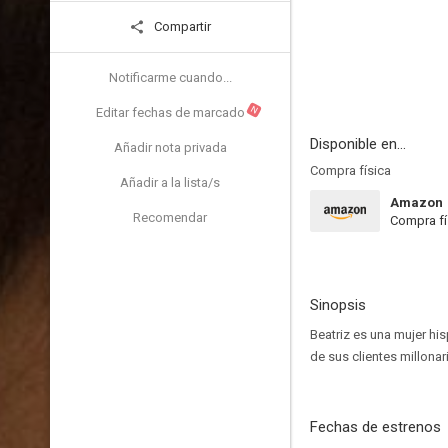
Compartir
Notificarme cuando...
N
Editar fechas de marcado
Disponible en...
Añadir nota privada
Compra física
Añadir a la lista/s
Amazon
Recomendar
Compra fí
Sinopsis
Beatriz es una mujer his
de sus clientes millonar
Fechas de estrenos