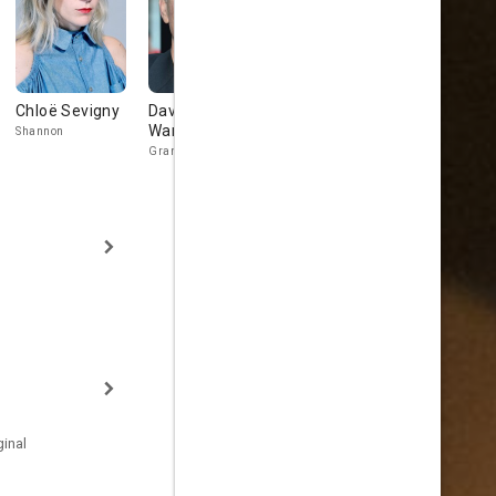
Chloë Sevigny
David
John Early
Natalia
Warshofsky
Abelleyra
Shannon
Evan
Grant
Suzana
inal