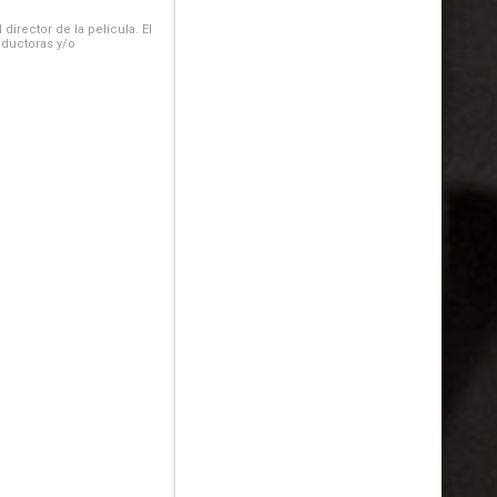
irector de la película. El
oductoras y/o