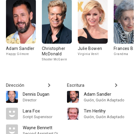
Adam Sandler
Christopher
Julie Bowen
Frances B
McDonald
Happy Gilmore
Virginia Venit
Grandma
Shooter McGavin
Dirección
Escritura
Dennis Dugan
Adam Sandler
Director
Guión, Guión Adaptado
Lara Fox
Tim Herlihy
Script Supervisor
Guión, Guión Adaptado
Wayne Bennett
Second Assistant Director