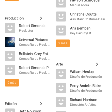
Fay von Schroeder
Maquilladora
Christine Coutts
Producción
Assistant Costume Designer
Robert Simonds
Anji Bemben
Productor
Key Hair Stylist
Universal Pictures
2 más
Compañía de Produccion
Brillstein-Grey Entertainment
Compañía de Produccion
Arte
Robert Simonds Productions
William Heslup
Compañía de Produccion
Diseño de Producción
9 más
Perry Andelin Blake
Diseño de Producción
Richard Harrison
Edición
Dirección Artística
Jeff Gourson