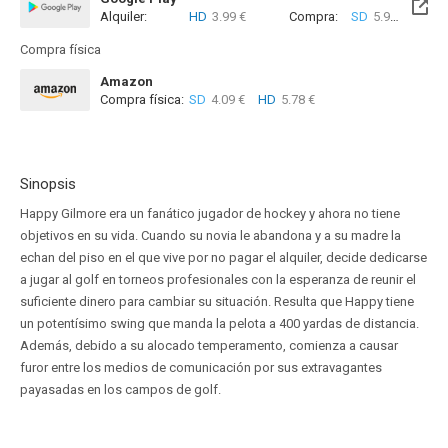
Alquiler:
HD
3.99 €
Compra:
SD
5.99 €
HD
6
Compra física
Amazon
Compra física:
SD
4.09 €
HD
5.78 €
Sinopsis
Happy Gilmore era un fanático jugador de hockey y ahora no tiene
objetivos en su vida. Cuando su novia le abandona y a su madre la
echan del piso en el que vive por no pagar el alquiler, decide dedicarse
a jugar al golf en torneos profesionales con la esperanza de reunir el
suficiente dinero para cambiar su situación. Resulta que Happy tiene
un potentísimo swing que manda la pelota a 400 yardas de distancia.
Además, debido a su alocado temperamento, comienza a causar
furor entre los medios de comunicación por sus extravagantes
payasadas en los campos de golf.