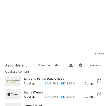
Disponible en...
Sitios compatibles
España
Alquiler y Compra
Amazon Prime Video Store
Alquiler:
SD
3.99 €
HD
3.99 €
Compra:
SD
5
Apple iTunes
Alquiler:
SD
3.99 €
HD
3.99 €
Compra:
SD
5
Google Play