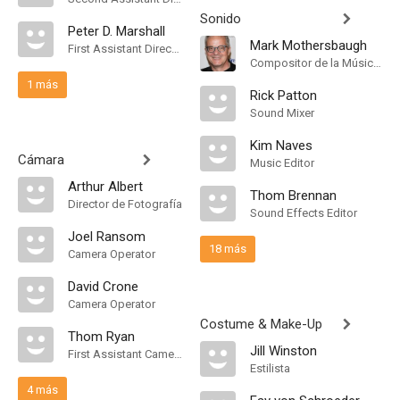
Sonido
Peter D. Marshall
Mark Mothersbaugh
First Assistant Director
Compositor de la Música Original
1 más
Rick Patton
Sound Mixer
Kim Naves
Cámara
Music Editor
Arthur Albert
Thom Brennan
Director de Fotografía
Sound Effects Editor
Joel Ransom
18 más
Camera Operator
David Crone
Camera Operator
Costume & Make-Up
Thom Ryan
Jill Winston
First Assistant Camera
Estilista
4 más