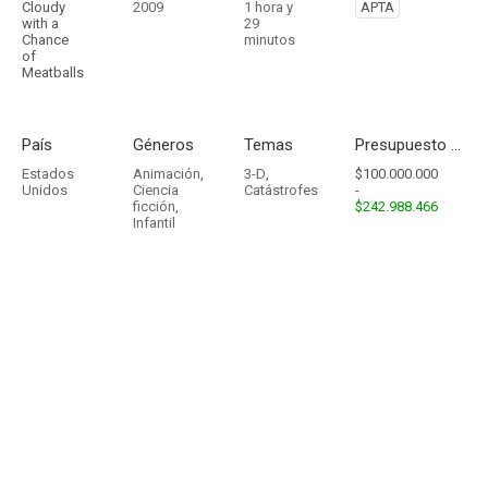
Cloudy
2009
1 hora y
APTA
with a
29
Chance
minutos
of
Meatballs
País
Géneros
Temas
Presupuesto - Ingresos
Estados
Animación
,
3-D
,
$100.000.000
Unidos
Ciencia
Catástrofes
-
ficción
,
$242.988.466
Infantil