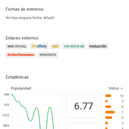
Fechas de estrenos
No hay ninguna fecha.
Añadir
Enlaces externos
Estadísticas
Popularidad
Votos
488
10
9
6.77
954
8
7
1420
6
5
1886
4