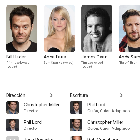
Bill Hader
Anna Faris
James Caan
Andy Sam
Flint Lockwood
Sam Sparks (voice)
Tim Lockwood
"Baby" Brent 
(voice)
(voice)
Dirección
Escritura
Christopher Miller
Phil Lord
Director
Guión, Guión Adaptado
Phil Lord
Christopher Miller
Director
Guión, Guión Adaptado
Josh Roessler
Rob Greenberg