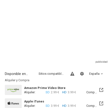
Disponible en...
Sitios compatibles
España
Alquiler y Compra
Amazon Prime Video Store
Alquiler:
SD
2.99 €
HD
3.99 €
Compra:
SD
5
Apple iTunes
Alquiler:
SD
3.99 €
HD
3.99 €
Compra:
SD
5