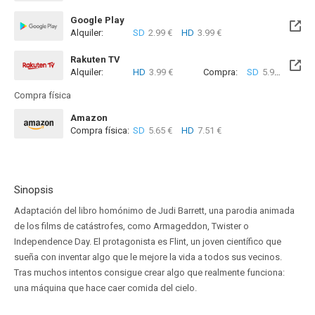
Google Play
Alquiler:
SD
2.99 €
HD
3.99 €
Rakuten TV
Alquiler:
HD
3.99 €
Compra:
SD
5.99 €
HD
9
Compra física
Amazon
Compra física:
SD
5.65 €
HD
7.51 €
Sinopsis
Adaptación del libro homónimo de Judi Barrett, una parodia animada
de los films de catástrofes, como Armageddon, Twister o
Independence Day. El protagonista es Flint, un joven científico que
sueña con inventar algo que le mejore la vida a todos sus vecinos.
Tras muchos intentos consigue crear algo que realmente funciona:
una máquina que hace caer comida del cielo.