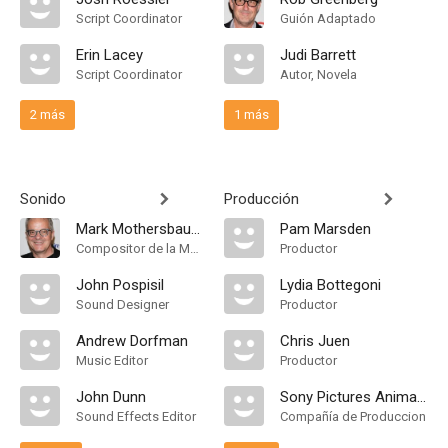
Script Coordinator
Guión Adaptado
Erin Lacey
Judi Barrett
Script Coordinator
Autor, Novela
2 más
1 más
Sonido
Producción
Mark Mothersbaugh
Pam Marsden
Compositor de la Música Original
Productor
John Pospisil
Lydia Bottegoni
Sound Designer
Productor
Andrew Dorfman
Chris Juen
Music Editor
Productor
John Dunn
Sony Pictures Animation
Sound Effects Editor
Compañía de Produccion