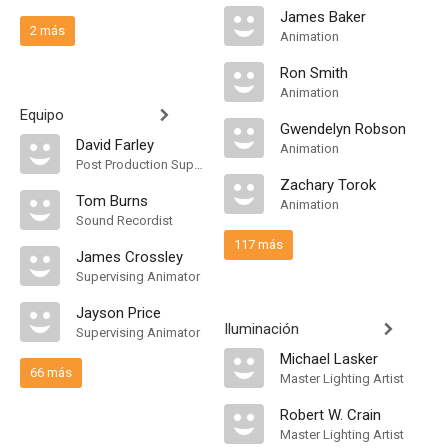
James Baker
2 más
Animation
Ron Smith
Animation
Equipo
Gwendelyn Robson
David Farley
Animation
Post Production Supervisor
Zachary Torok
Tom Burns
Animation
Sound Recordist
117 más
James Crossley
Supervising Animator
Jayson Price
Iluminación
Supervising Animator
Michael Lasker
66 más
Master Lighting Artist
Robert W. Crain
Master Lighting Artist