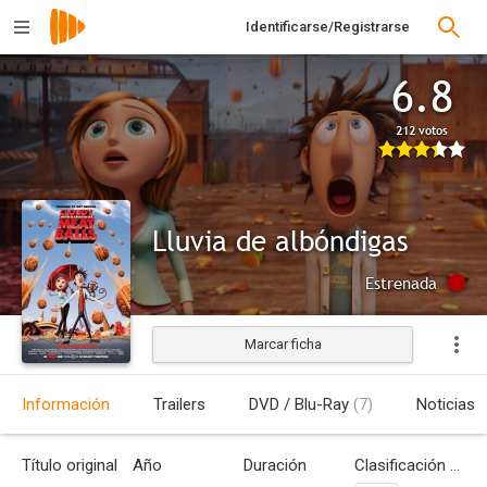
Identificarse/Registrarse
6.8
212 votos
Lluvia de albóndigas
Estrenada
Marcar ficha
Información
Trailers
DVD / Blu-Ray
(7)
Noticias
Título original
Año
Duración
Clasificación por edades