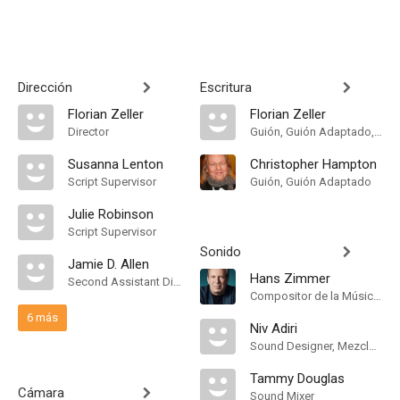
Dirección
Escritura
Florian Zeller
Florian Zeller
Director
Guión, Guión Adaptado, Theatre Play
Susanna Lenton
Christopher Hampton
Script Supervisor
Guión, Guión Adaptado
Julie Robinson
Script Supervisor
Sonido
Jamie D. Allen
Hans Zimmer
Second Assistant Director
Compositor de la Música Original
6 más
Niv Adiri
Sound Designer, Mezclador de Re-Grabación de Sonido
Tammy Douglas
Cámara
Sound Mixer