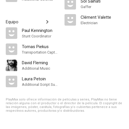
Sol Saihati
Gaffer
Clément Valette
Equipo
Electrician
Paul Kennington
Stunt Coordinator
Tomas Piekus
Transportation Captain
David Fleming
Additional Music
Laura Petoin
Additional Script Supervisor
PlayMax solo ofrece información de películas y series, PlayMax no tiene
relación alguna con el productor o el director de la película. El copyright de
las imágenes, póster, carátula, fotografías y/o cubiertas pertenece a sus
respectivos autores, productoras y/o distribuidoras.