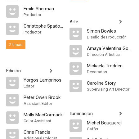
Emile Sherman
Productor
Arte
Christophe Spadone
Simon Bowles
Productor
Diseño de Producción
24 más
Amaya Valentina Gonzalez Perez
Dirección Artística
Mickaela Trodden
Edición
Decorados
Yorgos Lamprinos
Caroline Story
Editor
Supervising Art Director
Peter Owen Brook
Assistant Editor
Iluminación
Molly MacCormack
Color Assistant
Michel Bouquerel
Gaffer
Chris Francis
Additional Colorist