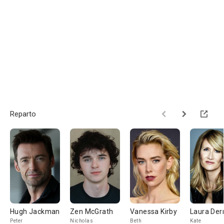
Reparto
Hugh Jackman
Zen McGrath
Vanessa Kirby
Laura Der
Peter
Nicholas
Beth
Kate