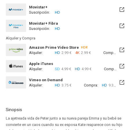
Movistar+
Suscripción:
HD
Disponible hasta el Jue, 15 Abr 2027 (Quedan 8 meses)
Movistar+ Fibra
Suscripción:
HD
Disponible hasta el Jue, 15 Abr 2027 (Quedan 8 meses)
Alquiler y Compra
Amazon Prime Video Store
HDR
Alquiler:
HD
2.99 €
4K
2.99 €
Compra:
HD
6
Apple iTunes
Alquiler:
SD
4.99 €
HD
4.99 €
Compra:
SD
1
Vimeo on Demand
Alquiler:
HD
3.75 €
Compra:
HD
9.38 €
Sinopsis
La ajetreada vida de Peter junto a su nueva pareja Emma y su bebé se
convierte en un caos cuando su ex esposa Kate reaparece con su hijo