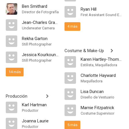
Ben Smithard
Ryan Hill
Director de Fotografía
First Assistant Sound Editor
Jean-Charles Granjon
4 más
Underwater Camera
Rekha Garton
Still Photographer
Costume & Make-Up
Jessica Kourkounis
Karen Hartley-Thomas
Still Photographer
Estilista, Maquilladora
14 más
Charlotte Hayward
Maquilladora
Lisa Duncan
Producción
Diseño de Vestuario
Karl Hartman
Marnie Fitzpatrick
Productor
Costume Supervisor
Joanna Laurie
5 más
Productor