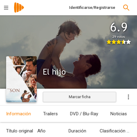
Identificarse/Registrarse
6.9
29 votos
El hijo
Marcar ficha
Estrenada
Información
Trailers
DVD / Blu-Ray
Noticias
Título original
Año
Duración
Clasificación por edades