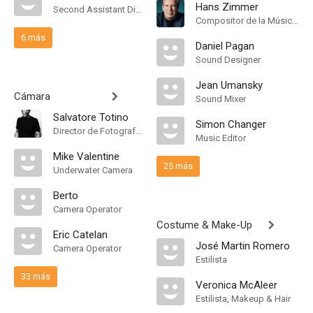
Hans Zimmer
Second Assistant Director
Compositor de la Música Original
6 más
Daniel Pagan
Sound Designer
Jean Umansky
Cámara
Sound Mixer
Salvatore Totino
Simon Changer
Director de Fotografía, Camera Operator
Music Editor
Mike Valentine
25 más
Underwater Camera
Berto
Camera Operator
Costume & Make-Up
Eric Catelan
José Martin Romero
Camera Operator
Estilista
33 más
Veronica McAleer
Estilista, Makeup & Hair