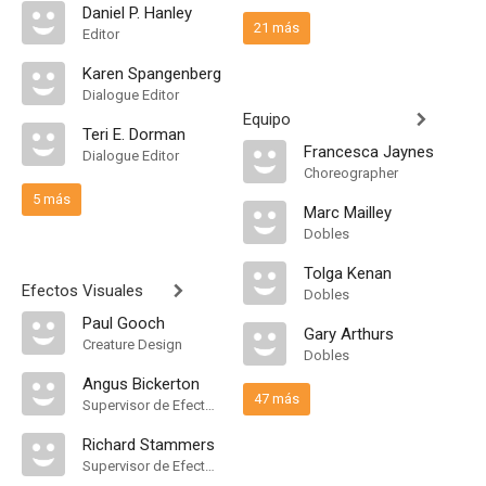
Daniel P. Hanley
21 más
Editor
Karen Spangenberg
Dialogue Editor
Equipo
Teri E. Dorman
Francesca Jaynes
Dialogue Editor
Choreographer
5 más
Marc Mailley
Dobles
Tolga Kenan
Efectos Visuales
Dobles
Paul Gooch
Gary Arthurs
Creature Design
Dobles
Angus Bickerton
47 más
Supervisor de Efectos Visuales
Richard Stammers
Supervisor de Efectos Visuales