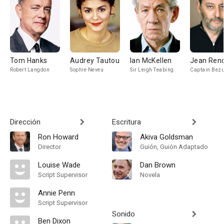
Tom Hanks
Audrey Tautou
Ian McKellen
Jean Ren
Robert Langdon
Sophie Neveu
Sir Leigh Teabing
Captain Bezu
Dirección
Escritura
Ron Howard
Akiva Goldsman
Director
Guión, Guión Adaptado
Louise Wade
Dan Brown
Script Supervisor
Novela
Annie Penn
Script Supervisor
Sonido
Ben Dixon