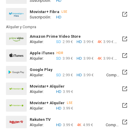
Suscripción:
HD
Disponible hasta el Jue, 31 Dic 2026 (Quedan 4 meses)
Movistar+ Fibra
LSE
Suscripción:
HD
Disponible hasta el Jue, 31 Dic 2026 (Quedan 4 meses)
Alquiler y Compra
Amazon Prime Video Store
Alquiler:
SD
2.99 €
HD
3.99 €
4K
3.99 €
Com
Apple iTunes
HDR
Alquiler:
SD
3.99 €
HD
3.99 €
4K
3.99 €
Com
Google Play
Alquiler:
SD
2.99 €
HD
3.99 €
Compra:
SD
5
Movistar+ Alquiler
Alquiler:
HD
3.99 €
Disponible hasta el Jue, 31 Dic 2026 (Quedan 4 meses)
Movistar+ Alquiler
LSE
Alquiler:
HD
3.99 €
Disponible hasta el Jue, 31 Dic 2026 (Quedan 4 meses)
Rakuten TV
Alquiler:
HD
3.99 €
4K
4.99 €
Compra:
SD
5