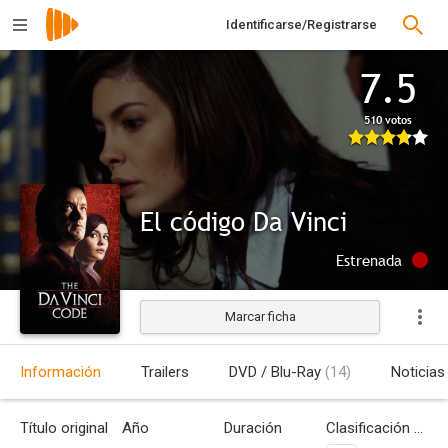
Identificarse/Registrarse
7.5
510 votos
El código Da Vinci
Estrenada
Marcar ficha
Información
Trailers
DVD / Blu-Ray
(14)
Noticias
Título original
Año
Duración
Clasificación por edades