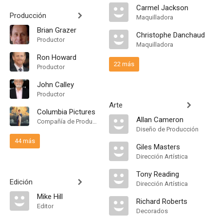
Carmel Jackson
Producción
Maquilladora
Brian Grazer
Christophe Danchaud
Productor
Maquilladora
Ron Howard
22 más
Productor
John Calley
Productor
Arte
Columbia Pictures
Allan Cameron
Compañía de Produccion
Diseño de Producción
44 más
Giles Masters
Dirección Artística
Tony Reading
Edición
Dirección Artística
Mike Hill
Richard Roberts
Editor
Decorados