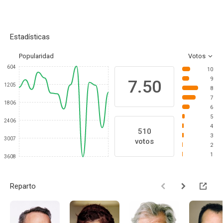
Estadísticas
Popularidad
Votos
604
10
9
7.50
1205
8
7
1806
6
5
2406
4
510
3
3007
votos
2
1
3608
Reparto