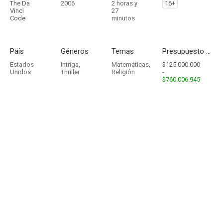
The Da
2006
2 horas y
16+
Vinci
27
Code
minutos
País
Géneros
Temas
Presupuesto - Ingresos
Estados
Intriga
,
Matemáticas
,
$125.000.000
Unidos
Thriller
Religión
-
$760.006.945