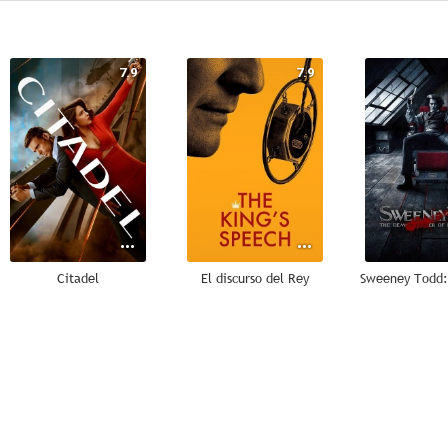
7.9
7.9
Citadel
El discurso del Rey
7.5
7.4