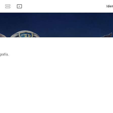
Iden
rafía.