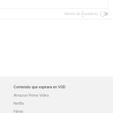
Mínimo de
50
palabras
 Claimant
Contenido que expirara en VOD
Amazon Prime Video
Netflix
Filmin