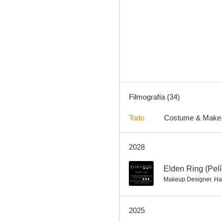
Sleepy Hollow
7.2
Filmografía (34)
Todo
Costume & Make
2028
Warfare: Tiempo de guerra
5.9
--
Elden Ring (Pelí
Makeup Designer
,
Ha
2025