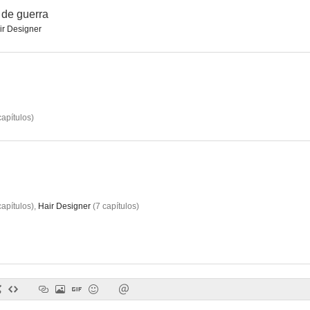
 de guerra
ir Designer
Los viajes de Gulliver
Mary & George
Suavemente 
6.4
6.3
apítulos
)
apítulos
)
,
Hair Designer
(
7
capítulos
)
Confinados
Jasón y los Argonautas en Busca del Vellocino de Oro
Las herma
--
--