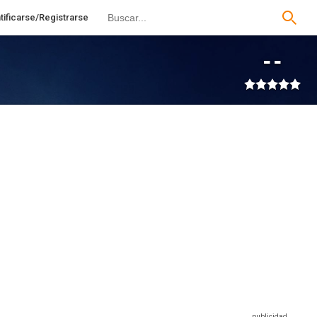
tificarse/Registrarse
--