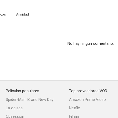
otos
Afinidad
Escándalo con clase (Bright Young Things)
Mi corazón
The Tichborne
No hay ningun comentario.
Peliculas populares
Top proveedores VOD
Spider-Man: Brand New Day
Amazon Prime Video
La odisea
Netflix
Obsession
Filmin