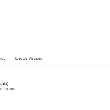
El código Da Vinci
Dumbo
Viuda n
7.2
6.7
-Up
Efectos Visuales
Monte Carlo
Las hermanas Bolena
John Ca
5.6
7.7
cula)
ir Designer