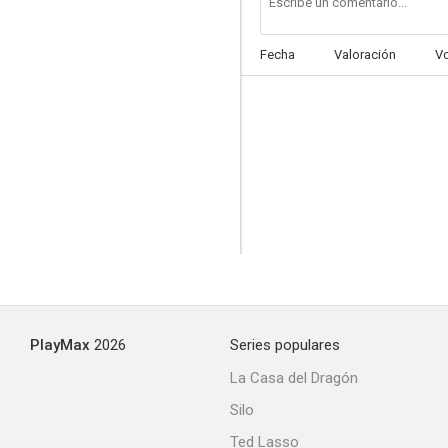
Fecha
Valoración
V
The Quatermass Experiment
PlayMax
2026
Series populares
La Casa del Dragón
Silo
Ted Lasso