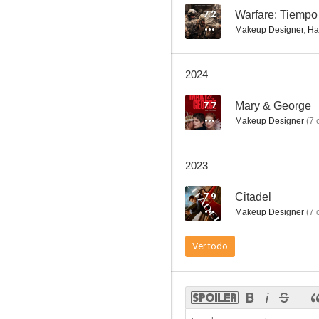
7.2
Warfare: Tiempo
Makeup Designer
,
Ha
Into the Woods
2024
6.4
7.7
Mary & George
Makeup Designer
(
7
c
2023
7.9
Citadel
Makeup Designer
(
7
c
Una familia con clase
Ver todo
--