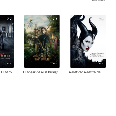
7.7
7.6
7.5
Sweeney Todd: El barbero diabólico de la calle Fleet
El hogar de Miss Peregrine para niños peculiares
Maléfica: Maestra del mal
7.4
7.3
7.3