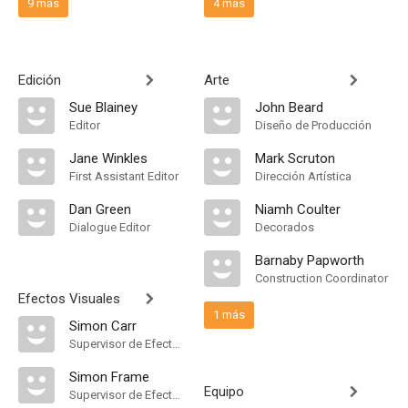
9 más
4 más
Edición
Arte
Sue Blainey
John Beard
Editor
Diseño de Producción
Jane Winkles
Mark Scruton
First Assistant Editor
Dirección Artística
Dan Green
Niamh Coulter
Dialogue Editor
Decorados
Barnaby Papworth
Construction Coordinator
Efectos Visuales
1 más
Simon Carr
Supervisor de Efectos Visuales
Simon Frame
Equipo
Supervisor de Efectos Visuales