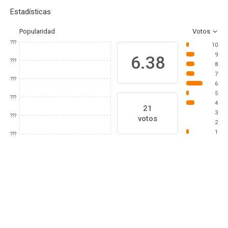
Estadísticas
Popularidad
Votos
???
10
9
6.38
???
8
7
???
6
5
???
4
21
3
???
votos
2
1
???