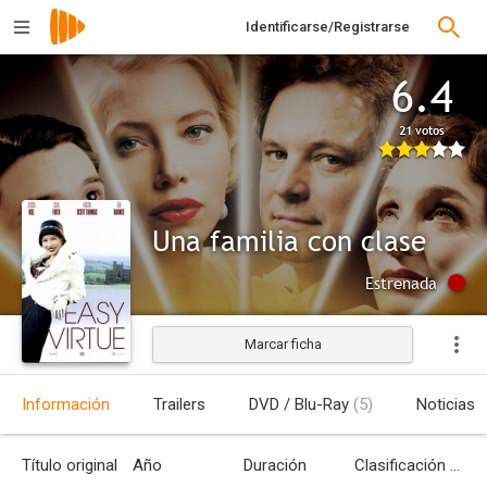
Identificarse/Registrarse
6.4
21 votos
Una familia con clase
Estrenada
Marcar ficha
Información
Trailers
DVD / Blu-Ray
(5)
Noticias
Título original
Año
Duración
Clasificación por edades