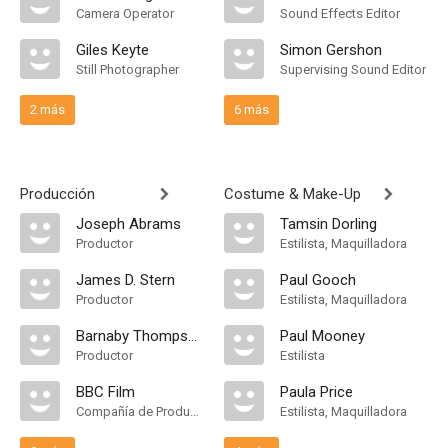
Camera Operator
Sound Effects Editor
Giles Keyte
Simon Gershon
Still Photographer
Supervising Sound Editor
2 más
6 más
Producción
Costume & Make-Up
Joseph Abrams
Tamsin Dorling
Productor
Estilista, Maquilladora
James D. Stern
Paul Gooch
Productor
Estilista, Maquilladora
Barnaby Thompson
Paul Mooney
Productor
Estilista
BBC Film
Paula Price
Compañía de Produccion
Estilista, Maquilladora