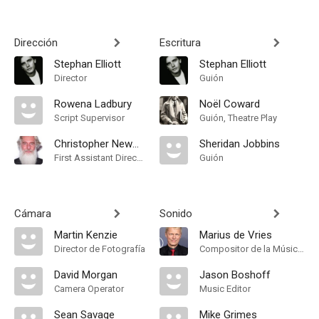
Dirección
Escritura
Stephan Elliott
Stephan Elliott
Director
Guión
Rowena Ladbury
Noël Coward
Script Supervisor
Guión, Theatre Play
Christopher Newman
Sheridan Jobbins
First Assistant Director
Guión
Cámara
Sonido
Martin Kenzie
Marius de Vries
Director de Fotografía
Compositor de la Música Original, Música
David Morgan
Jason Boshoff
Camera Operator
Music Editor
Sean Savage
Mike Grimes